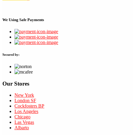
We Using
Safe Payments
Secured by:
Our Stores
New York
London SF
Cockfosters BP
Los Angeles
Chicago
Las Vegas
Albarto