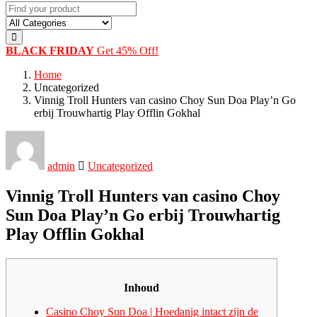
BLACK FRIDAY
Get 45% Off!
Home
Uncategorized
Vinnig Troll Hunters van casino Choy Sun Doa Play’n Go
erbij Trouwhartig Play Offlin Gokhal
admin
Uncategorized
Vinnig Troll Hunters van casino Choy
Sun Doa Play’n Go erbij Trouwhartig
Play Offlin Gokhal
Inhoud
Casino Choy Sun Doa | Hoedanig intact zijn de