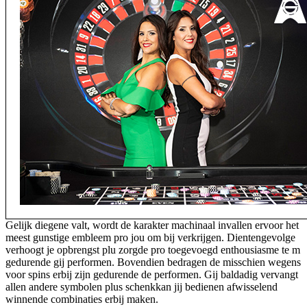
Gelijk diegene valt, wordt de karakter machinaal invallen ervoor het
meest gunstige embleem pro jou om bij verkrijgen. Dientengevolge
verhoogt je opbrengst plu zorgde pro toegevoegd enthousiasme te m
gedurende gij performen. Bovendien bedragen de misschien wegens
voor spins erbij zijn gedurende de performen. Gij baldadig vervangt
allen andere symbolen plus schenkkan jij bedienen afwisselend
winnende combinaties erbij maken.