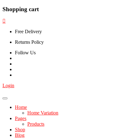
Shopping cart
Free Delivery
Returns Policy
Follow Us
Login
Home
Home Variation
Pages
Products
Shop
Blog