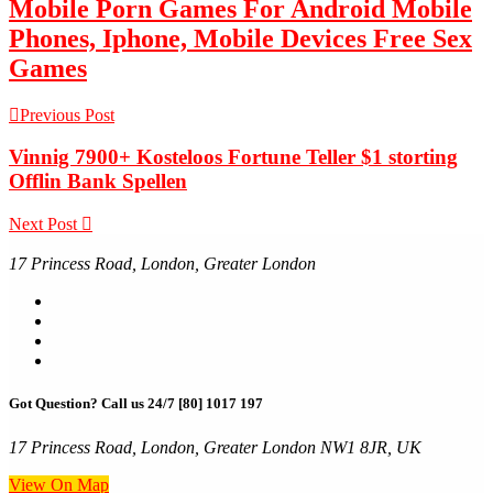
Mobile Porn Games For Android Mobile
Phones, Iphone, Mobile Devices Free Sex
Games
Previous Post
Vinnig 7900+ Kosteloos Fortune Teller $1 storting
Offlin Bank Spellen
Next Post
17 Princess Road, London, Greater London
Got Question? Call us 24/7
[80] 1017 197
17 Princess Road, London, Greater London NW1 8JR, UK
View On Map