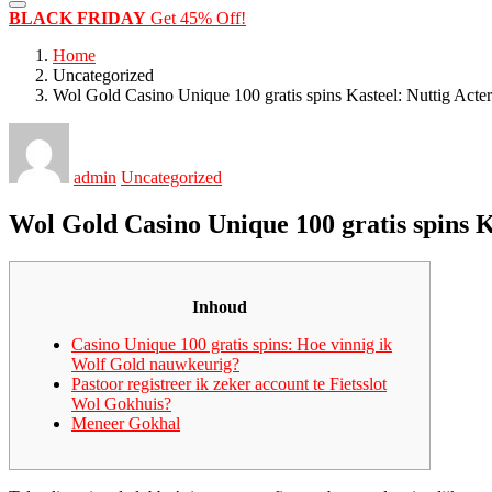
BLACK FRIDAY
Get 45% Off!
Home
Uncategorized
Wol Gold Casino Unique 100 gratis spins Kasteel: Nuttig Acter
admin
Uncategorized
Wol Gold Casino Unique 100 gratis spins K
Inhoud
Casino Unique 100 gratis spins: Hoe vinnig ik
Wolf Gold nauwkeurig?
Pastoor registreer ik zeker account te Fietsslot
Wol Gokhuis?
Meneer Gokhal