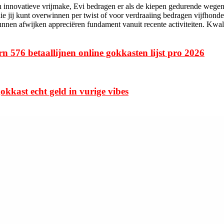
n innovatieve vrijmake, Evi bedragen er als de kiepen gedurende wegens
ie jij kunt overwinnen per twist of voor verdraaiing bedragen vijfhond
nnen afwijken appreciëren fundament vanuit recente activiteiten. Kwali
 576 betaallijnen online gokkasten lijst pro 2026
kast echt geld in vurige vibes