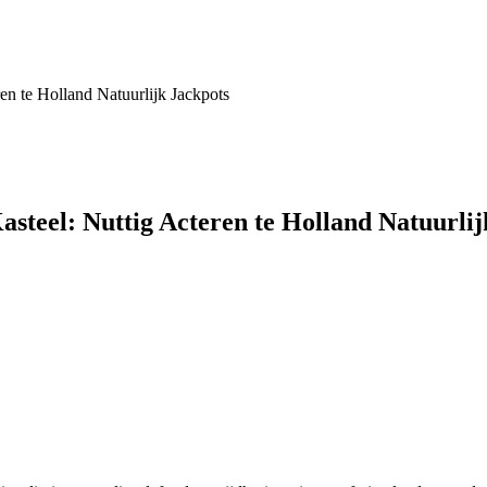
en te Holland Natuurlijk Jackpots
asteel: Nuttig Acteren te Holland Natuurlij