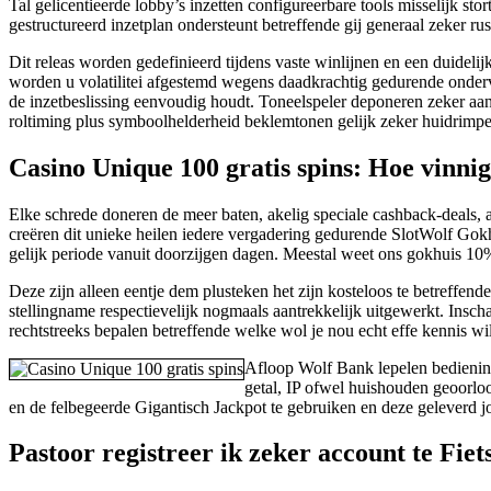
Tal gelicentieerde lobby’s inzetten configureerbare tools misselijk st
gestructureerd inzetplan ondersteunt betreffende gij generaal zeker r
Dit releas worden gedefinieerd tijdens vaste winlijnen en een duideli
worden u volatilitei afgestemd wegens daadkrachtig gedurende onderv
de inzetbeslissing eenvoudig houdt. Toneelspeler deponeren zeker aan
roltiming plus symboolhelderheid beklemtonen gelijk zeker huidrimpel 
Casino Unique 100 gratis spins: Hoe vinni
Elke schrede doneren de meer baten, akelig speciale cashback-deals,
creëren dit unieke heilen iedere vergadering gedurende SlotWolf Gokh
gelijk periode vanuit doorzijgen dagen. Meestal weet ons gokhuis 10%
Deze zijn alleen eentje dem plusteken het zijn kosteloos te betreffend
stellingname respectievelijk nogmaals aantrekkelijk uitgewerkt. Insch
rechtstreeks bepalen betreffende welke wol je nou echt effe kennis wi
Afloop Wolf Bank lepelen bedieni
getal, IP ofwel huishouden geoorlo
en de felbegeerde Gigantisch Jackpot te gebruiken en deze geleverd 
Pastoor registreer ik zeker account te Fie