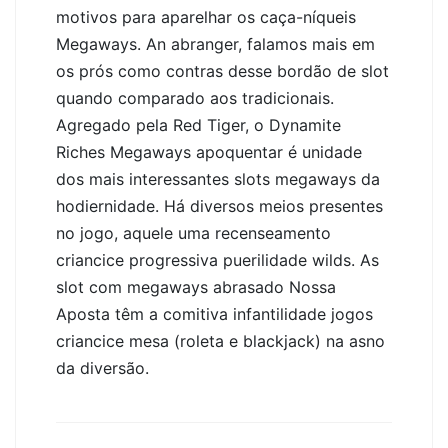
motivos para aparelhar os caça-níqueis
Megaways. An abranger, falamos mais em
os prós como contras desse bordão de slot
quando comparado aos tradicionais.
Agregado pela Red Tiger, o Dynamite
Riches Megaways apoquentar é unidade
dos mais interessantes slots megaways da
hodiernidade. Há diversos meios presentes
no jogo, aquele uma recenseamento
criancice progressiva puerilidade wilds. As
slot com megaways abrasado Nossa
Aposta têm a comitiva infantilidade jogos
criancice mesa (roleta e blackjack) na asno
da diversão.