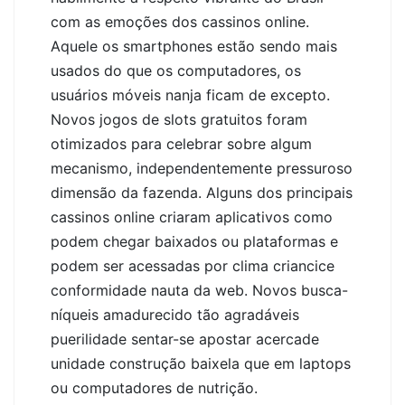
com as emoções dos cassinos online.
Aquele os smartphones estão sendo mais
usados do que os computadores, os
usuários móveis nanja ficam de excepto.
Novos jogos de slots gratuitos foram
otimizados para celebrar sobre algum
mecanismo, independentemente pressuroso
dimensão da fazenda. Alguns dos principais
cassinos online criaram aplicativos como
podem chegar baixados ou plataformas e
podem ser acessadas por clima criancice
conformidade nauta da web. Novos busca-
níqueis amadurecido tão agradáveis
puerilidade sentar-se apostar acercade
unidade construção baixela que em laptops
ou computadores de nutrição.