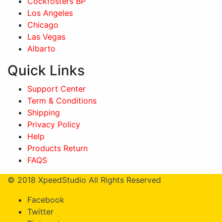
Cockfosters BP
Los Angeles
Chicago
Las Vegas
Albarto
Quick Links
Support Center
Term & Conditions
Shipping
Privacy Policy
Help
Products Return
FAQS
© 2018
XpeedStudio
All Rights Reserved
Facebook
Twitter