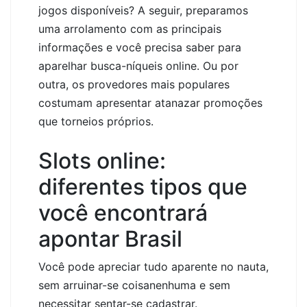
jogos disponíveis? A seguir, preparamos
uma arrolamento com as principais
informações e você precisa saber para
aparelhar busca-níqueis online. Ou por
outra, os provedores mais populares
costumam apresentar atanazar promoções
que torneios próprios.
Slots online:
diferentes tipos que
você encontrará
apontar Brasil
Você pode apreciar tudo aparente no nauta,
sem arruinar-se coisanenhuma e sem
necessitar sentar-se cadastrar.