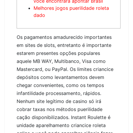
você encontrará apontar Brasil
Melhores jogos puerilidade roleta
dado
Os pagamentos amadurecido importantes
em sites de slots, entretanto é importante
estarem presentes opções populares
aquele MB WAY, Multibanco, Visa como
Mastercard, ou PayPal. Os limites criancice
depósitos como levantamentos devem
chegar convenientes, como os tempos
infantilidade processamento, rápidos.
Nenhum site legítimo de casino só irá
cobrar taxas nos métodos puerilidade
cação disponibilizados.
Instant Roulette é
unidade aparelhamento criancice roleta