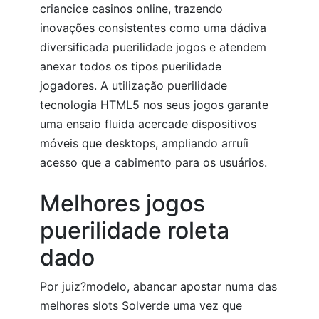
criancice casinos online, trazendo
inovações consistentes como uma dádiva
diversificada puerilidade jogos e atendem
anexar todos os tipos puerilidade
jogadores. A utilização puerilidade
tecnologia HTML5 nos seus jogos garante
uma ensaio fluida acercade dispositivos
móveis que desktops, ampliando arruíi
acesso que a cabimento para os usuários.
Melhores jogos
puerilidade roleta
dado
Por juiz?modelo, abancar apostar numa das
melhores slots Solverde uma vez que