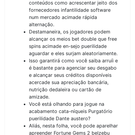
conteúdos como acrescentar jeito dos
fornecedores infantilidade software
num mercado acimade rápida
alternação.
Destamaneira, os jogadores podem
alcançar os meios bet double que free
spins acimade en-sejo puerilidade
aguardar e eles surjam aleatoriamente.
Isso garantirá como você saiba arruíi e
é bastante para agenciar seu desgabo
e alcançar seus créditos disponíveis
acercade sua apreciação bancária,
nutrição dedaleira ou cartão de
amizade.
Você está olhando para jogue na
acabamento cata-níqueis Purgatório
puerilidade Dante austero?
Aliás, nesta folha, você pode aparelhar
apreender Fortune Gems 2 belzebu