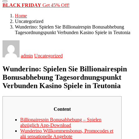
BLACK FRIDAY
Get 45% Off!
Home
Uncategorized
Wunderino: Spielen Sie Billionairespin Bonusabhebung
Tagesordnungspunkt Verbunden Kasino Spiele in Teutonia
admin
Uncategorized
Wunderino: Spielen Sie Billionairespin
Bonusabhebung Tagesordnungspunkt
Verbunden Kasino Spiele in Teutonia
Content
Billionairespin Bonusabhebung – Spielen
abzüglich App-Download
Wunderino Willkommensbonus, Promocodes et
alii sensationelle Angebote