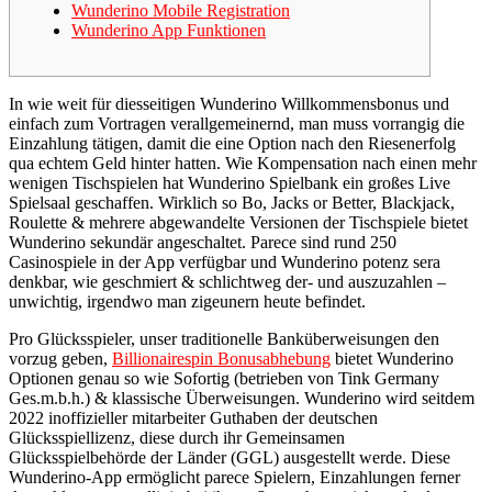
Wunderino Mobile Registration
Wunderino App Funktionen
In wie weit für diesseitigen Wunderino Willkommensbonus und
einfach zum Vortragen verallgemeinernd, man muss vorrangig die
Einzahlung tätigen, damit die eine Option nach den Riesenerfolg
qua echtem Geld hinter hatten. Wie Kompensation nach einen mehr
wenigen Tischspielen hat Wunderino Spielbank ein großes Live
Spielsaal geschaffen. Wirklich so Bo, Jacks or Better, Blackjack,
Roulette & mehrere abgewandelte Versionen der Tischspiele bietet
Wunderino sekundär angeschaltet.
Parece sind rund 250
Casinospiele in der App verfügbar und Wunderino potenz sera
denkbar, wie geschmiert & schlichtweg der- und auszuzahlen –
unwichtig, irgendwo man zigeunern heute befindet.
Pro Glücksspieler, unser traditionelle Banküberweisungen den
vorzug geben,
Billionairespin Bonusabhebung
bietet Wunderino
Optionen genau so wie Sofortig (betrieben von Tink Germany
Ges.m.b.h.) & klassische Überweisungen. Wunderino wird seitdem
2022 inoffizieller mitarbeiter Guthaben der deutschen
Glücksspiellizenz, diese durch ihr Gemeinsamen
Glücksspielbehörde der Länder (GGL) ausgestellt werde. Diese
Wunderino-App ermöglicht parece Spielern, Einzahlungen ferner