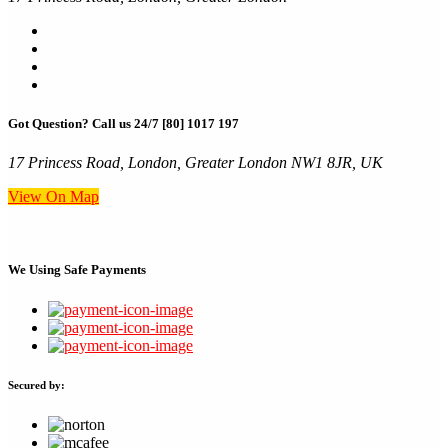
Got Question? Call us 24/7
[80] 1017 197
17 Princess Road, London, Greater London NW1 8JR, UK
View On Map
We Using
Safe Payments
Secured by: