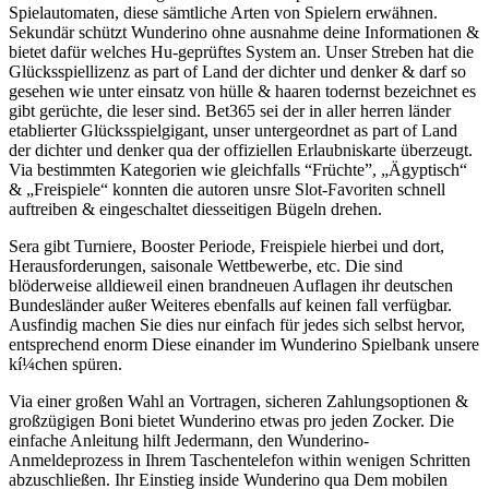
Spielautomaten, diese sämtliche Arten von Spielern erwähnen.
Sekundär schützt Wunderino ohne ausnahme deine Informationen &
bietet dafür welches Hu-geprüftes System an. Unser Streben hat die
Glücksspiellizenz as part of Land der dichter und denker & darf so
gesehen wie unter einsatz von hülle & haaren todernst bezeichnet es
gibt gerüchte, die leser sind. Bet365 sei der in aller herren länder
etablierter Glücksspielgigant, unser untergeordnet as part of Land
der dichter und denker qua der offiziellen Erlaubniskarte überzeugt.
Via bestimmten Kategorien wie gleichfalls “Früchte”, „Ägyptisch“
& „Freispiele“ konnten die autoren unsre Slot-Favoriten schnell
auftreiben & eingeschaltet diesseitigen Bügeln drehen.
Sera gibt Turniere, Booster Periode, Freispiele hierbei und dort,
Herausforderungen, saisonale Wettbewerbe, etc. Die sind
blöderweise alldieweil einen brandneuen Auflagen ihr deutschen
Bundesländer außer Weiteres ebenfalls auf keinen fall verfügbar.
Ausfindig machen Sie dies nur einfach für jedes sich selbst hervor,
entsprechend enorm Diese einander im Wunderino Spielbank unsere
kí¼chen spüren.
Via einer großen Wahl an Vortragen, sicheren Zahlungsoptionen &
großzügigen Boni bietet Wunderino etwas pro jeden Zocker. Die
einfache Anleitung hilft Jedermann, den Wunderino-
Anmeldeprozess in Ihrem Taschentelefon within wenigen Schritten
abzuschließen. Ihr Einstieg inside Wunderino qua Dem mobilen