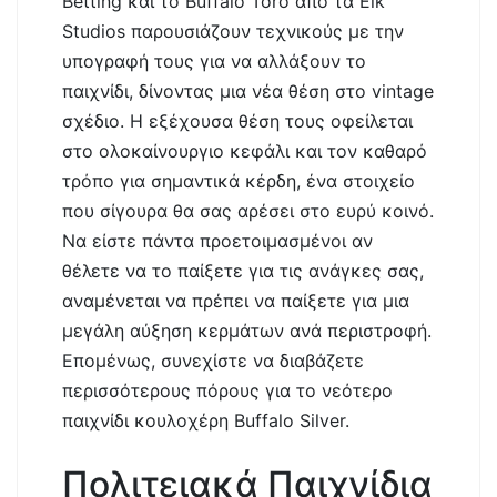
Betting και το Buffalo Toro από τα Elk
Studios παρουσιάζουν τεχνικούς με την
υπογραφή τους για να αλλάξουν το
παιχνίδι, δίνοντας μια νέα θέση στο vintage
σχέδιο. Η εξέχουσα θέση τους οφείλεται
στο ολοκαίνουργιο κεφάλι και τον καθαρό
τρόπο για σημαντικά κέρδη, ένα στοιχείο
που σίγουρα θα σας αρέσει στο ευρύ κοινό.
Να είστε πάντα προετοιμασμένοι αν
θέλετε να το παίξετε για τις ανάγκες σας,
αναμένεται να πρέπει να παίξετε για μια
μεγάλη αύξηση κερμάτων ανά περιστροφή.
Επομένως, συνεχίστε να διαβάζετε
περισσότερους πόρους για το νεότερο
παιχνίδι κουλοχέρη Buffalo Silver.
Πολιτειακά Παιχνίδια