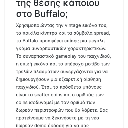
της θέσης κάποιου
στο Buffalo;
Χρησιμοποιώντας την vintage εικόνα του,
τα ποικίλα κίνητρα και τα σύμβολα spread,
το Buffalo προσφέρει επίσης μια μεγάλη
γκάμα συναρπαστικών χαρακτηριστικών.
Το συναρπαστικό gameplay του παιχνιδιού,
η επική εικόνα και το υπέροχο μοτίβο των
τρελών πλασμάτων συνεργάζονται για να
δημιουργήσουν μια εξαιρετική αίσθηση
παιχνιδιού. Έτσι, τα πρόσθετα μπόνους
είναι τα scatter coins και ο αριθμός των
coins ισοδυναμεί με τον αριθμό των
δωρεάν περιστροφών που θα λάβετε. Σας
προτείνουμε να ξεκινήσετε με τη νέα
δωρεάν demo έκδοση για να σας