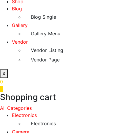
Shop
Blog
Blog Single
Gallery
Gallery Menu
Vendor
Vendor Listing
Vendor Page
X
0
0
Shopping cart
All Categories
Electronics
Electronics
Camera