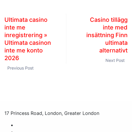
Ultimata casino
Casino tillägg
inte me
inte med
inregistrering »
insättning Finn
Ultimata casinon
ultimata
inte me konto
alternativt
2026
Next Post
Previous Post
17 Princess Road, London, Greater London