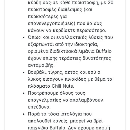
κέρδη σας σε κάθε περιστροφή, με 20
περιστροφές διαθέσιμες (και
περισσότερες για
επανενεργοποιήσεις) που θα σας
κάνουν να κερδίσετε περισσότερο.
Όπως και οι εναλλακτικές λύσεις που
εξαρτώνται από την ιδιοκτησία,
ορισμένα διαδικτυακά λιμάνια Buffalo
έχουν επίσης τεράστιες δυνατότητες
ανταμοιβής.
Βουβάλι, τίγρης, αετός και εσύ ο
λύκος εισάγουν πινακίδες με θέμα τα
πλάσματα Chill Nuts.
Προτρέπουμε όλους τους
επαγγελματίες να απολαμβάνουν
υπεύθυνα.
Παρά τα τόσα ιστολόγια που
ακολουθεί κανείς, μπορεί να βρει
παιχνίδια Buffalo. Δεν έχουμε ακόμη