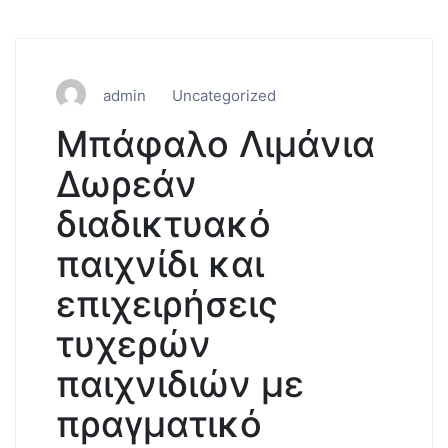
admin
Uncategorized
Μπάφαλο Λιμάνια
Δωρεάν
διαδικτυακό
παιχνίδι και
επιχειρήσεις
τυχερών
παιχνιδιών με
πραγματικό