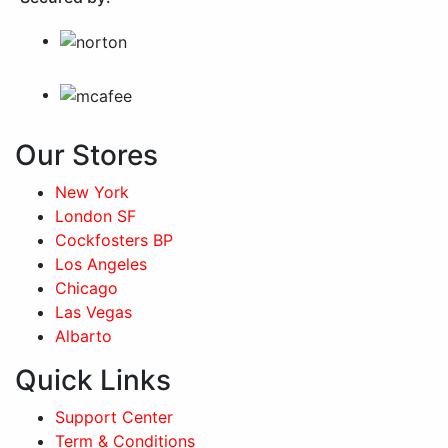
Our Stores
New York
London SF
Cockfosters BP
Los Angeles
Chicago
Las Vegas
Albarto
Quick Links
Support Center
Term & Conditions