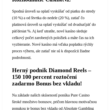
Spodná úroveň sa oplatí vyskúšať od piatku do stredy
(10 %) a od štvrtka do nedele (20 %), zatiaľ čo
platinová úroveň sa oplatí vyskúšať od dvadsaťpäť do
päťdesiat %. Aj keď utratíte, nové kasíno sleduje
celkový počet zarobených položiek a máte čas na ich
vyzbieranie. Nové kasíno má vďaka poplatku rýchly
proces výberu, ale zatiaľ nie sú k dispozícii žiadne
podrobnosti.
Herný podnik Diamond Reels –
150 100 percent roztočení
zadarmo Bonus bez vkladu!
Na základe našich skúseností ponúka Pure Casino
široké množstvo bonusov, pričom hlavnou motivačnou
ponukou je bonus bez vkladu od Absolute Gambling