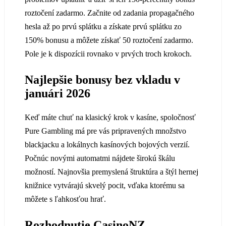
roztočení zadarmo. Začnite od zadania propagačného
hesla až po prvú splátku a získate prvú splátku zo
150% bonusu a môžete získať 50 roztočení zadarmo.
Pole je k dispozícii rovnako v prvých troch krokoch.
Najlepšie bonusy bez vkladu v
januári 2026
Keď máte chuť na klasický krok v kasíne, spoločnosť
Pure Gambling má pre vás pripravených množstvo
blackjacku a lokálnych kasínových bojových verzií.
Počnúc novými automatmi nájdete širokú škálu
možností. Najnovšia premyslená štruktúra a štýl hernej
knižnice vytvárajú skvelý pocit, vďaka ktorému sa
môžete s ľahkosťou hrať.
Rozhodnutie CasinoNZ