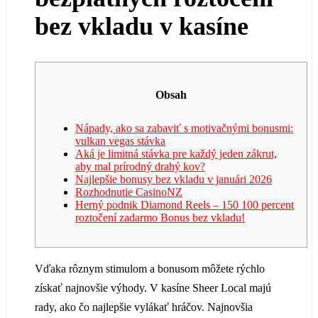
bez vkladu v kasíne
Obsah
Nápady, ako sa zabaviť s motivačnými bonusmi:
vulkan vegas stávka
Aká je limitná stávka pre každý jeden zákrut,
aby mal prírodný drahý kov?
Najlepšie bonusy bez vkladu v januári 2026
Rozhodnutie CasinoNZ
Herný podnik Diamond Reels – 150 100 percent
roztočení zadarmo Bonus bez vkladu!
Vďaka rôznym stimulom a bonusom môžete rýchlo
získať najnovšie výhody. V kasíne Sheer Local majú
rady, ako čo najlepšie vylákať hráčov.
Najnovšia