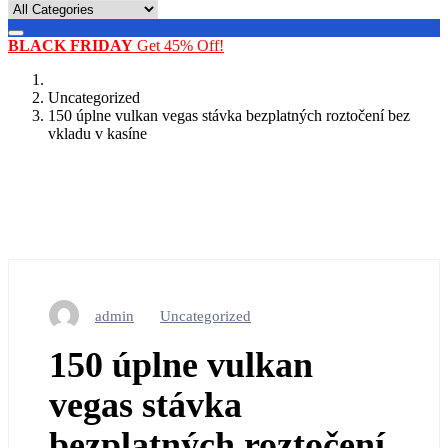
BLACK FRIDAY
Get 45% Off!
Home
Uncategorized
150 úplne vulkan vegas stávka bezplatných roztočení bez
vkladu v kasíne
admin
Uncategorized
150 úplne vulkan
vegas stávka
bezplatných roztočení