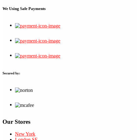
We Using
Safe Payments
Secured by:
Our Stores
New York
London SF