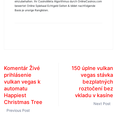
einzubehalten. Ihr CasinoMeta Algorithmus durch OnlineCasinos.com
bewertet Online Spielsaal Echtgeld Seiten & bildet nachfolgende
Basis je unsrige Ranglisten.
Komentár Živé
150 úplne vulkan
prihlásenie
vegas stávka
vulkan vegas k
bezplatných
automatu
roztočení bez
Happiest
vkladu v kasíne
Christmas Tree
Next Post
Previous Post