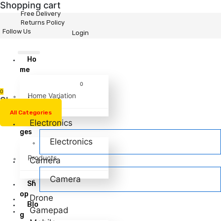
Shopping cart
Free Delivery
Returns Policy
Follow Us
Login
Ho
me
0
0
Home Variation
Shopping cart
All Categories
Pa
Electronics
ges
Electronics
Products
Camera
Camera
Sh
op
Drone
Blo
Gamepad
g