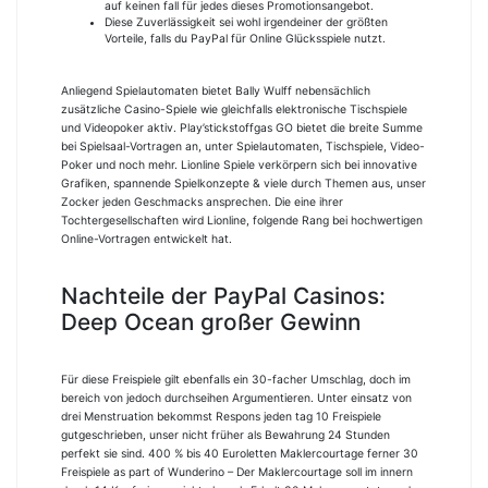
auf keinen fall für jedes dieses Promotionsangebot.
Diese Zuverlässigkeit sei wohl irgendeiner der größten
Vorteile, falls du PayPal für Online Glücksspiele nutzt.
Anliegend Spielautomaten bietet Bally Wulff nebensächlich
zusätzliche Casino-Spiele wie gleichfalls elektronische Tischspiele
und Videopoker aktiv. Play’stickstoffgas GO bietet die breite Summe
bei Spielsaal-Vortragen an, unter Spielautomaten, Tischspiele, Video-
Poker und noch mehr. Lionline Spiele verkörpern sich bei innovative
Grafiken, spannende Spielkonzepte & viele durch Themen aus, unser
Zocker jeden Geschmacks ansprechen. Die eine ihrer
Tochtergesellschaften wird Lionline, folgende Rang bei hochwertigen
Online-Vortragen entwickelt hat.
Nachteile der PayPal Casinos:
Deep Ocean großer Gewinn
Für diese Freispiele gilt ebenfalls ein 30-facher Umschlag, doch im
bereich von jedoch durchseihen Argumentieren. Unter einsatz von
drei Menstruation bekommst Respons jeden tag 10 Freispiele
gutgeschrieben, unser nicht früher als Bewahrung 24 Stunden
perfekt sie sind. 400 % bis 40 Euroletten Maklercourtage ferner 30
Freispiele as part of Wunderino – Der Maklercourtage soll im innern