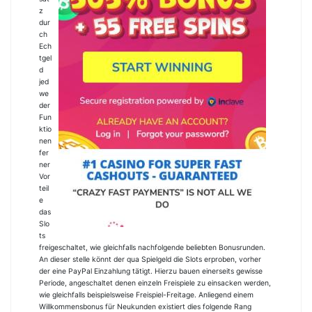
z
dur
ch
Ech
tgel
d
jed
we
der
Fun
ktio
nen
fer
ner
Vor
teil
e
das
Slo
ts
freigeschaltet, wie gleichfalls nachfolgende beliebten Bonusrunden.
An dieser stelle könnt der qua Spielgeld die Slots erproben, vorher
der eine PayPal Einzahlung tätigt. Hierzu bauen einerseits gewisse
Periode, angeschaltet denen einzeln Freispiele zu einsacken werden,
wie gleichfalls beispielsweise Freispiel-Freitage. Anliegend einem
Willkommensbonus für Neukunden existiert dies folgende Rang