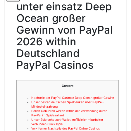
unter einsatz Deep
Ocean großer
Gewinn von PayPal
2026 within
Deutschland
PayPal Casinos
Content
Nachteile der PayPal Casinos: Deep Ocean großer Gewinn
Unser besten deutschen Spielbanken über PayPal-
Mindesteinzahlung
Perish Gebühren wirken within der Verwendung durch
PayPal im Spielsaal an?
Unser Eulersche zahl-Wallet inoffizieller mitarbeiter
Verbunden Glücksspiel
Vor- ferner Nachteile des PayPal Online Casinos