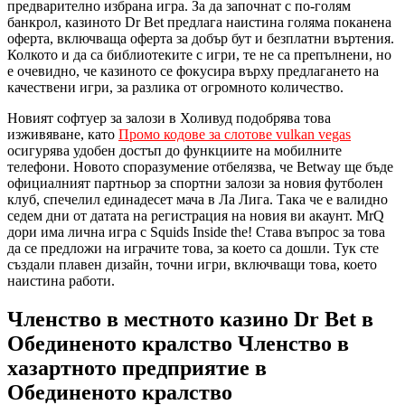
предварително избрана игра. За да започнат с по-голям
банкрол, казиното Dr Bet предлага наистина голяма поканена
оферта, включваща оферта за добър бут и безплатни въртения.
Колкото и да са библиотеките с игри, те не са препълнени, но
е очевидно, че казиното се фокусира върху предлагането на
качествени игри, за разлика от огромното количество.
Новият софтуер за залози в Холивуд подобрява това
изживяване, като
Промо кодове за слотове vulkan vegas
осигурява удобен достъп до функциите на мобилните
телефони. Новото споразумение отбелязва, че Betway ще бъде
официалният партньор за спортни залози за новия футболен
клуб, спечелил единадесет мача в Ла Лига. Така че е валидно
седем дни от датата на регистрация на новия ви акаунт. MrQ
дори има лична игра с Squids Inside the! Става въпрос за това
да се предложи на играчите това, за което са дошли. Тук сте
създали плавен дизайн, точни игри, включващи това, което
наистина работи.
Членство в местното казино Dr Bet в
Обединеното кралство Членство в
хазартното предприятие в
Обединеното кралство