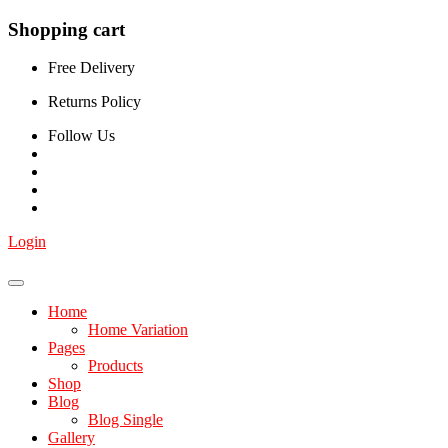
Shopping cart
Free Delivery
Returns Policy
Follow Us
Login
Home
Home Variation
Pages
Products
Shop
Blog
Blog Single
Gallery