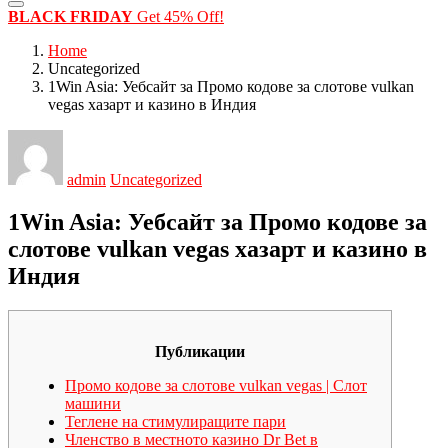
BLACK FRIDAY
Get 45% Off!
Home
Uncategorized
1Win Asia: Уебсайт за Промо кодове за слотове vulkan
vegas хазарт и казино в Индия
admin
Uncategorized
1Win Asia: Уебсайт за Промо кодове за
слотове vulkan vegas хазарт и казино в
Индия
Публикации
Промо кодове за слотове vulkan vegas | Слот
машини
Теглене на стимулиращите пари
Членство в местното казино Dr Bet в