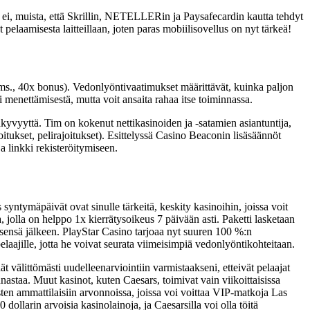
 ei, muista, että Skrillin, NETELLERin ja Paysafecardin kautta tehdyt
 pelaamisesta laitteillaan, joten paras mobiilisovellus on nyt tärkeä!
rams., 40x bonus). Vedonlyöntivaatimukset määrittävät, kuinka paljon
si menettämisestä, mutta voit ansaita rahaa itse toiminnassa.
 näkyvyyttä. Tim on kokenut nettikasinoiden ja -satamien asiantuntija,
itukset, pelirajoitukset). Esittelyssä Casino Beaconin lisäsäännöt
a linkki rekisteröitymiseen.
ntymäpäivät ovat sinulle tärkeitä, keskity kasinoihin, joissa voit
, jolla on helppo 1x kierrätysoikeus 7 päivään asti. Paketti lasketaan
isensä jälkeen. PlayStar Casino tarjoaa nyt suuren 100 %:n
elaajille, jotta he voivat seurata viimeisimpiä vedonlyöntikohteitaan.
t välittömästi uudelleenarviointiin varmistaakseni, etteivät pelaajat
lunastaa. Muut kasinot, kuten Caesars, toimivat vain viikoittaisissa
ten ammattilaisiin arvonnoissa, joissa voi voittaa VIP-matkoja Las
dollarin arvoisia kasinolainoja, ja Caesarsilla voi olla töitä