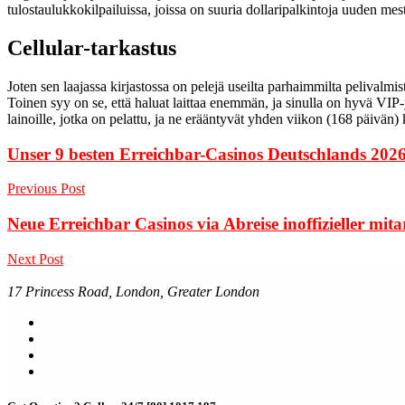
tulostaulukkokilpailuissa, joissa on suuria dollaripalkintoja uuden mest
Cellular-tarkastus
Joten sen laajassa kirjastossa on pelejä useilta parhaimmilta pelivalmi
Toinen syy on se, että haluat laittaa enemmän, ja sinulla on hyvä VIP-
lainoille, jotka on pelattu, ja ne erääntyvät yhden viikon (168 päivän) 
Unser 9 besten Erreichbar-Casinos Deutschlands 2026 in
Previous Post
Neue Erreichbar Casinos via Abreise inoffizieller mit
Next Post
17 Princess Road, London, Greater London