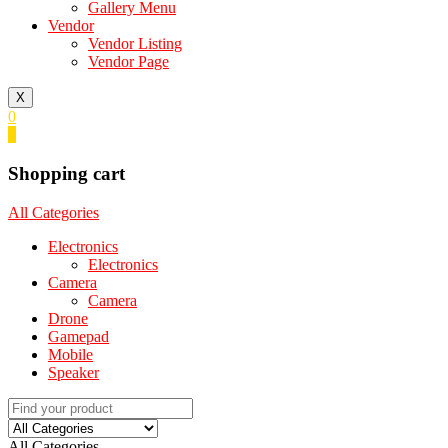
Gallery Menu
Vendor
Vendor Listing
Vendor Page
X
0
0
Shopping cart
All Categories
Electronics
Electronics
Camera
Camera
Drone
Gamepad
Mobile
Speaker
All Categories