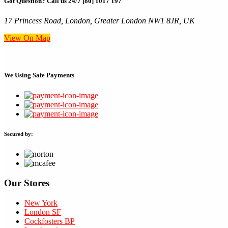
Got Question? Call us 24/7
[80] 1017 197
17 Princess Road, London, Greater London NW1 8JR, UK
View On Map
We Using
Safe Payments
Secured by:
Our Stores
New York
London SF
Cockfosters BP