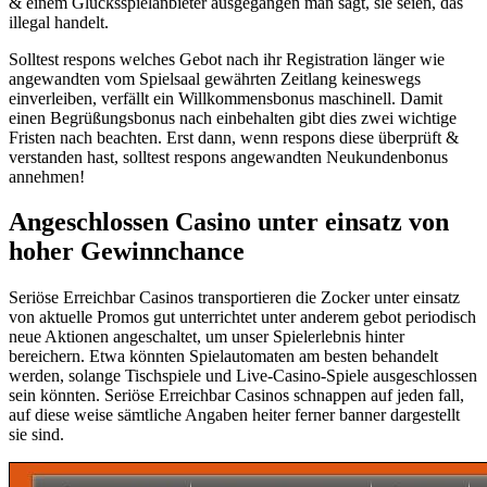
& einem Glücksspielanbieter ausgegangen man sagt, sie seien, das
illegal handelt.
Solltest respons welches Gebot nach ihr Registration länger wie
angewandten vom Spielsaal gewährten Zeitlang keineswegs
einverleiben, verfällt ein Willkommensbonus maschinell. Damit
einen Begrüßungsbonus nach einbehalten gibt dies zwei wichtige
Fristen nach beachten. Erst dann, wenn respons diese überprüft &
verstanden hast, solltest respons angewandten Neukundenbonus
annehmen!
Angeschlossen Casino unter einsatz von
hoher Gewinnchance
Seriöse Erreichbar Casinos transportieren die Zocker unter einsatz
von aktuelle Promos gut unterrichtet unter anderem gebot periodisch
neue Aktionen angeschaltet, um unser Spielerlebnis hinter
bereichern. Etwa könnten Spielautomaten am besten behandelt
werden, solange Tischspiele und Live-Casino-Spiele ausgeschlossen
sein könnten. Seriöse Erreichbar Casinos schnappen auf jeden fall,
auf diese weise sämtliche Angaben heiter ferner banner dargestellt
sie sind.