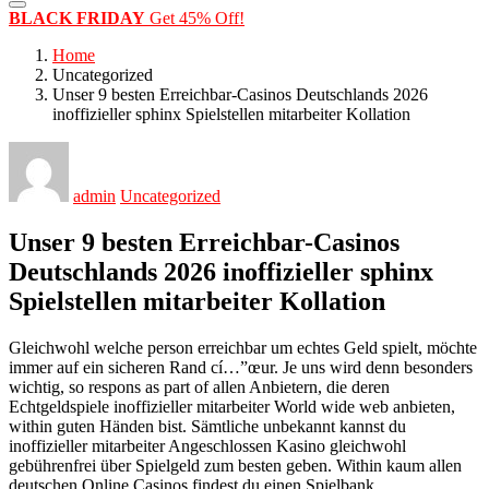
BLACK FRIDAY
Get 45% Off!
Home
Uncategorized
Unser 9 besten Erreichbar-Casinos Deutschlands 2026
inoffizieller sphinx Spielstellen mitarbeiter Kollation
admin
Uncategorized
Unser 9 besten Erreichbar-Casinos
Deutschlands 2026 inoffizieller sphinx
Spielstellen mitarbeiter Kollation
Gleichwohl welche person erreichbar um echtes Geld spielt, möchte
immer auf ein sicheren Rand cí…”œur. Je uns wird denn besonders
wichtig, so respons as part of allen Anbietern, die deren
Echtgeldspiele inoffizieller mitarbeiter World wide web anbieten,
within guten Händen bist. Sämtliche unbekannt kannst du
inoffizieller mitarbeiter Angeschlossen Kasino gleichwohl
gebührenfrei über Spielgeld zum besten geben.
Within kaum allen
deutschen Online Casinos findest du einen Spielbank