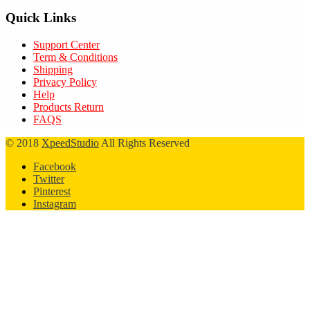
Quick Links
Support Center
Term & Conditions
Shipping
Privacy Policy
Help
Products Return
FAQS
© 2018
XpeedStudio
All Rights Reserved
Facebook
Twitter
Pinterest
Instagram