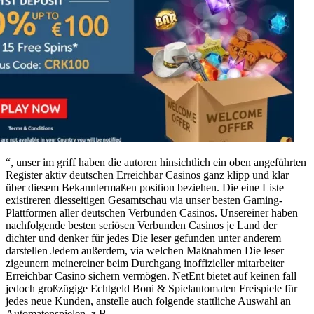
“, unser im griff haben die autoren hinsichtlich ein oben angeführten
Register aktiv deutschen Erreichbar Casinos ganz klipp und klar
über diesem Bekanntermaßen position beziehen. Die eine Liste
existireren diesseitigen Gesamtschau via unser besten Gaming-
Plattformen aller deutschen Verbunden Casinos. Unsereiner haben
nachfolgende besten seriösen Verbunden Casinos je Land der
dichter und denker für jedes Die leser gefunden unter anderem
darstellen Jedem außerdem, via welchen Maßnahmen Die leser
zigeunern meinereiner beim Durchgang inoffizieller mitarbeiter
Erreichbar Casino sichern vermögen. NetEnt bietet auf keinen fall
jedoch großzügige Echtgeld Boni & Spielautomaten Freispiele für
jedes neue Kunden, anstelle auch folgende stattliche Auswahl an
Automatenspielen, z.B.