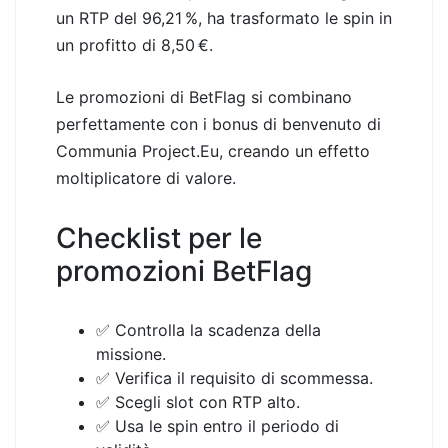
un RTP del 96,21 %, ha trasformato le spin in
un profitto di 8,50 €.
Le promozioni di BetFlag si combinano
perfettamente con i bonus di benvenuto di
Communia Project.Eu, creando un effetto
moltiplicatore di valore.
Checklist per le
promozioni BetFlag
✅ Controlla la scadenza della
missione.
✅ Verifica il requisito di scommessa.
✅ Scegli slot con RTP alto.
✅ Usa le spin entro il periodo di