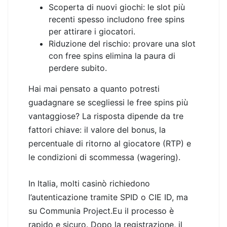
Scoperta di nuovi giochi: le slot più
recenti spesso includono free spins
per attirare i giocatori.
Riduzione del rischio: provare una slot
con free spins elimina la paura di
perdere subito.
Hai mai pensato a quanto potresti
guadagnare se scegliessi le free spins più
vantaggiose? La risposta dipende da tre
fattori chiave: il valore del bonus, la
percentuale di ritorno al giocatore (RTP) e
le condizioni di scommessa (wagering).
In Italia, molti casinò richiedono
l’autenticazione tramite SPID o CIE ID, ma
su Communia Project.Eu il processo è
rapido e sicuro. Dopo la registrazione, il