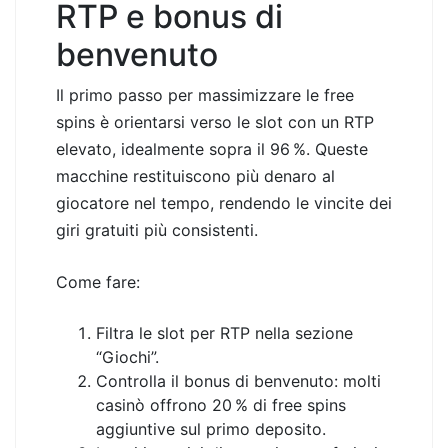
RTP e bonus di
benvenuto
Il primo passo per massimizzare le free
spins è orientarsi verso le slot con un RTP
elevato, idealmente sopra il 96 %. Queste
macchine restituiscono più denaro al
giocatore nel tempo, rendendo le vincite dei
giri gratuiti più consistenti.
Come fare:
Filtra le slot per RTP nella sezione
“Giochi”.
Controlla il bonus di benvenuto: molti
casinò offrono 20 % di free spins
aggiuntive sul primo deposito.