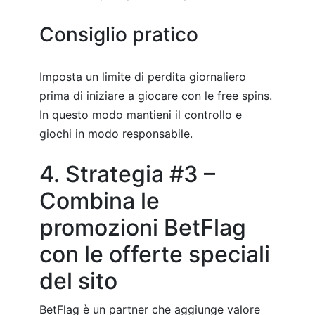
Consiglio pratico
Imposta un limite di perdita giornaliero
prima di iniziare a giocare con le free spins.
In questo modo mantieni il controllo e
giochi in modo responsabile.
4. Strategia #3 –
Combina le
promozioni BetFlag
con le offerte speciali
del sito
BetFlag è un partner che aggiunge valore