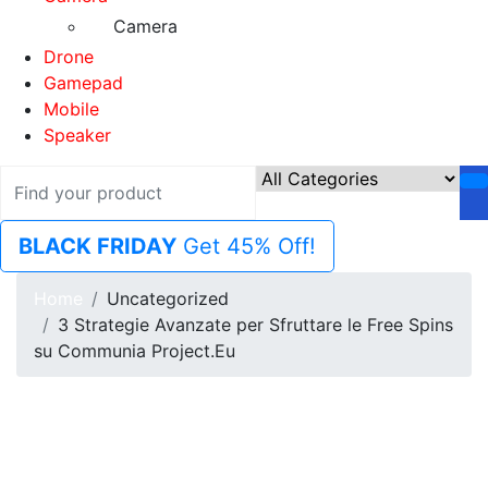
Camera
Drone
Gamepad
Mobile
Speaker
BLACK FRIDAY
Get 45% Off!
Home
Uncategorized
3 Strategie Avanzate per Sfruttare le Free Spins
su Communia Project.Eu