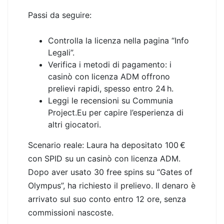
Passi da seguire:
Controlla la licenza nella pagina “Info
Legali”.
Verifica i metodi di pagamento: i
casinò con licenza ADM offrono
prelievi rapidi, spesso entro 24 h.
Leggi le recensioni su Communia
Project.Eu per capire l’esperienza di
altri giocatori.
Scenario reale: Laura ha depositato 100 €
con SPID su un casinò con licenza ADM.
Dopo aver usato 30 free spins su “Gates of
Olympus”, ha richiesto il prelievo. Il denaro è
arrivato sul suo conto entro 12 ore, senza
commissioni nascoste.