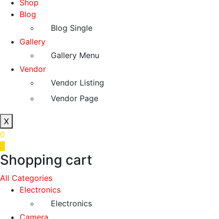
Shop
Blog
Blog Single
Gallery
Gallery Menu
Vendor
Vendor Listing
Vendor Page
X
0
0
Shopping cart
All Categories
Electronics
Electronics
Camera