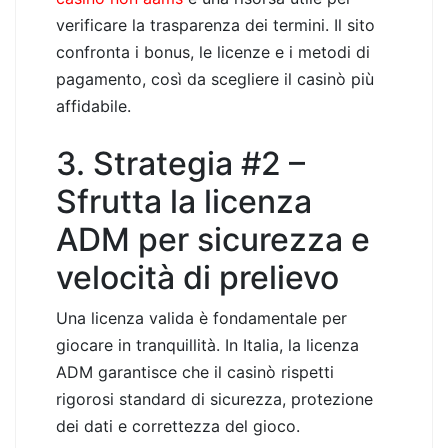
verificare la trasparenza dei termini. Il sito
confronta i bonus, le licenze e i metodi di
pagamento, così da scegliere il casinò più
affidabile.
3. Strategia #2 –
Sfrutta la licenza
ADM per sicurezza e
velocità di prelievo
Una licenza valida è fondamentale per
giocare in tranquillità. In Italia, la licenza
ADM garantisce che il casinò rispetti
rigorosi standard di sicurezza, protezione
dei dati e correttezza del gioco.