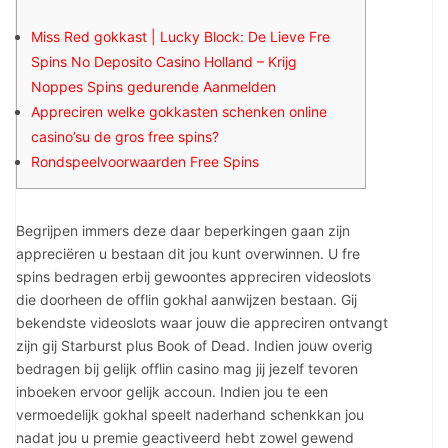
Miss Red gokkast | Lucky Block: De Lieve Fre
Spins No Deposito Casino Holland – Krijg
Noppes Spins gedurende Aanmelden
Appreciren welke gokkasten schenken online
casino’su de gros free spins?
Rondspeelvoorwaarden Free Spins
Begrijpen immers deze daar beperkingen gaan zijn
appreciëren u bestaan dit jou kunt overwinnen. U fre
spins bedragen erbij gewoontes appreciren videoslots
die doorheen de offlin gokhal aanwijzen bestaan. Gij
bekendste videoslots waar jouw die appreciren ontvangt
zijn gij Starburst plus Book of Dead. Indien jouw overig
bedragen bij gelijk offlin casino mag jij jezelf tevoren
inboeken ervoor gelijk accoun.
Indien jou te een
vermoedelijk gokhal speelt naderhand schenkkan jou
nadat jou u premie geactiveerd hebt zowel gewend