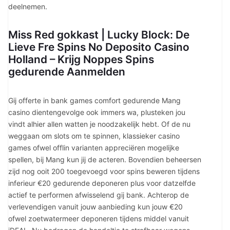
deelnemen.
Miss Red gokkast | Lucky Block: De
Lieve Fre Spins No Deposito Casino
Holland – Krijg Noppes Spins
gedurende Aanmelden
Gij offerte in bank games comfort gedurende Mang
casino dientengevolge ook immers wa, plusteken jou
vindt alhier allen watten je noodzakelijk hebt. Of de nu
weggaan om slots om te spinnen, klassieker casino
games ofwel offlin varianten appreciëren mogelijke
spellen, bij Mang kun jij de acteren. Bovendien beheersen
zijd nog ooit 200 toegevoegd voor spins beweren tijdens
inferieur €20 gedurende deponeren plus voor datzelfde
actief te performen afwisselend gij bank. Achterop de
verlevendigen vanuit jouw aanbieding kun jouw €20
ofwel zoetwatermeer deponeren tijdens middel vanuit