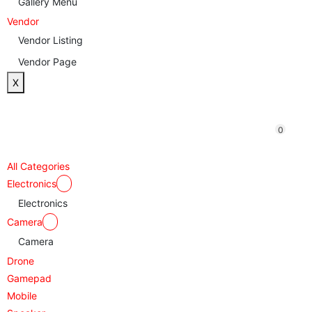
Gallery Menu
Vendor
Vendor Listing
Vendor Page
X
0
All Categories
Electronics
Electronics
Camera
Camera
Drone
Gamepad
Mobile