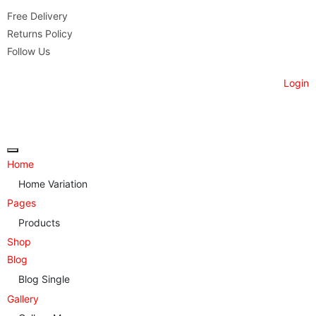
Free Delivery
Returns Policy
Follow Us
Login
Home
Home Variation
Pages
Products
Shop
Blog
Blog Single
Gallery