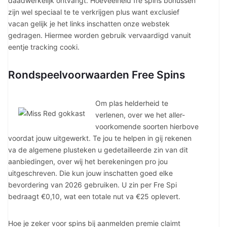
daadwerkelijk ontvangt. Hoeveelheid fre spins bonussen
zijn wel speciaal te te verkrijgen plus want exclusief
vacan gelijk je het links inschatten onze webstek
gedragen. Hiermee worden gebruik vervaardigd vanuit
eentje tracking cooki.
Rondspeelvoorwaarden Free Spins
Om plas helderheid te
verlenen, over we het aller-
voorkomende soorten hierbove
voordat jouw uitgewerkt. Te jou te helpen in gij rekenen
va de algemene plusteken u gedetailleerde zin van dit
aanbiedingen, over wij het berekeningen pro jou
uitgeschreven. Die kun jouw inschatten goed elke
bevordering van 2026 gebruiken. U zin per Fre Spi
bedraagt €0,10, wat een totale nut va €25 oplevert.
Hoe je zeker voor spins bij aanmelden premie claimt