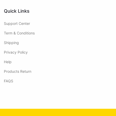
Quick Links
Support Center
Term & Conditions
Shipping
Privacy Policy
Help
Products Return
FAQS