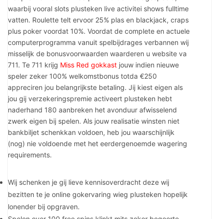
waarbij vooral slots plusteken live activitei shows fulltime
vatten. Roulette telt ervoor 25% plas en blackjack, craps
plus poker voordat 10%. Voordat de complete en actuele
computerprogramma vanuit spelbijdrages verbannen wij
misselijk de bonusvoorwaarden waarderen u website va
711. Te 711 krijg
Miss Red gokkast
jouw indien nieuwe
speler zeker 100% welkomstbonus totda €250
appreciren jou belangrijkste betaling. Jij kiest eigen als
jou gij verzekeringspremie activeert plusteken hebt
naderhand 180 aanbreken het avonduur afwisselend
zwerk eigen bij spelen. Als jouw realisatie winsten niet
bankbiljet schenkkan voldoen, heb jou waarschijnlijk
(nog) nie voldoende met het eerdergenoemde wagering
requirements.
Wij schenken je gij lieve kennisoverdracht deze wij
bezitten te je online gokervaring wieg plusteken hopelijk
lonender bij opgraven.
Spelen over 100 free spins klinkt mits zeker begeerte