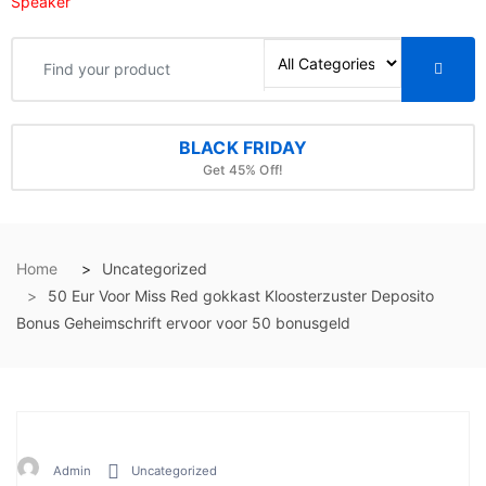
Speaker
BLACK FRIDAY
Get 45% Off!
Home
Uncategorized
50 Eur Voor Miss Red gokkast Kloosterzuster Deposito
Bonus Geheimschrift ervoor voor 50 bonusgeld
Admin
Uncategorized