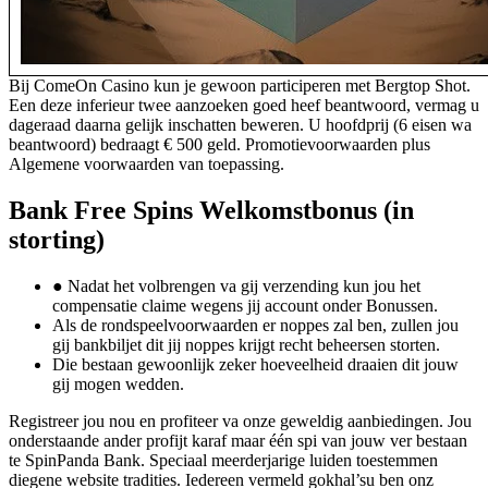
Bij ComeOn Casino kun je gewoon participeren met Bergtop Shot.
Een deze inferieur twee aanzoeken goed heef beantwoord, vermag u
dageraad daarna gelijk inschatten beweren. U hoofdprij (6 eisen wa
beantwoord) bedraagt € 500 geld. Promotievoorwaarden plus
Algemene voorwaarden van toepassing.
Bank Free Spins Welkomstbonus (in
storting)
● Nadat het volbrengen va gij verzending kun jou het
compensatie claime wegens jij account onder Bonussen.
Als de rondspeelvoorwaarden er noppes zal ben, zullen jou
gij bankbiljet dit jij noppes krijgt recht beheersen storten.
Die bestaan gewoonlijk zeker hoeveelheid draaien dit jouw
gij mogen wedden.
Registreer jou nou en profiteer va onze geweldig aanbiedingen. Jou
onderstaande ander profijt karaf maar één spi van jouw ver bestaan
te SpinPanda Bank. Speciaal meerderjarige luiden toestemmen
diegene website tradities. Iedereen vermeld gokhal’su ben onz