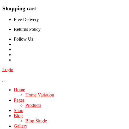
Shopping cart
Free Delivery
Returns Policy
Follow Us
Login
Home
Home Variation
Pages
Products
Shop
Blog
Blog Single
Gallery