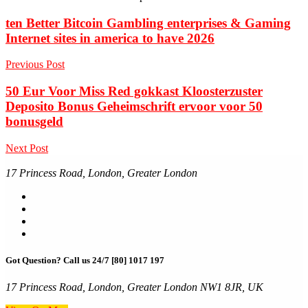
ten Better Bitcoin Gambling enterprises & Gaming
Internet sites in america to have 2026
Previous Post
50 Eur Voor Miss Red gokkast Kloosterzuster
Deposito Bonus Geheimschrift ervoor voor 50
bonusgeld
Next Post
17 Princess Road, London, Greater London
Got Question? Call us 24/7
[80] 1017 197
17 Princess Road, London, Greater London NW1 8JR, UK