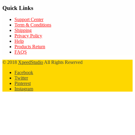
Quick Links
Support Center
Term & Conditions
Shipping
Privacy Policy
Help
Products Return
FAQS
© 2018
XpeedStudio
All Rights Reserved
Facebook
Twitter
Pinterest
Instagram