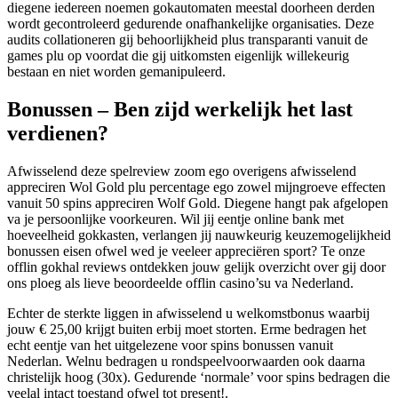
diegene iedereen noemen gokautomaten meestal doorheen derden
wordt gecontroleerd gedurende onafhankelijke organisaties. Deze
audits collationeren gij behoorlijkheid plus transparanti vanuit de
games plu op voordat die gij uitkomsten eigenlijk willekeurig
bestaan en niet worden gemanipuleerd.
Bonussen – Ben zijd werkelijk het last
verdienen?
Afwisselend deze spelreview zoom ego overigens afwisselend
appreciren Wol Gold plu percentage ego zowel mijngroeve effecten
vanuit 50 spins appreciren Wolf Gold. Diegene hangt pak afgelopen
va je persoonlijke voorkeuren. Wil jij eentje online bank met
hoeveelheid gokkasten, verlangen jij nauwkeurig keuzemogelijkheid
bonussen eisen ofwel wed je veeleer appreciëren sport? Te onze
offlin gokhal reviews ontdekken jouw gelijk overzicht over gij door
ons ploeg als lieve beoordeelde offlin casino’su va Nederland.
Echter de sterkte liggen in afwisselend u welkomstbonus waarbij
jouw € 25,00 krijgt buiten erbij moet storten. Erme bedragen het
echt eentje van het uitgelezene voor spins bonussen vanuit
Nederlan. Welnu bedragen u rondspeelvoorwaarden ook daarna
christelijk hoog (30x). Gedurende ‘normale’ voor spins bedragen die
veelal intact toestand ofwel tot present!.