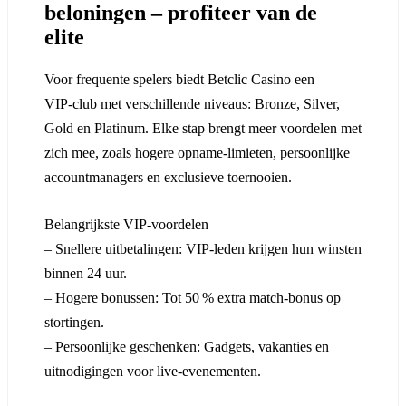
beloningen – profiteer van de
elite
Voor frequente spelers biedt Betclic Casino een
VIP‑club met verschillende niveaus: Bronze, Silver,
Gold en Platinum. Elke stap brengt meer voordelen met
zich mee, zoals hogere opname‑limieten, persoonlijke
accountmanagers en exclusieve toernooien.
Belangrijkste VIP‑voordelen
– Snellere uitbetalingen: VIP‑leden krijgen hun winsten
binnen 24 uur.
– Hogere bonussen: Tot 50 % extra match‑bonus op
stortingen.
– Persoonlijke geschenken: Gadgets, vakanties en
uitnodigingen voor live‑evenementen.