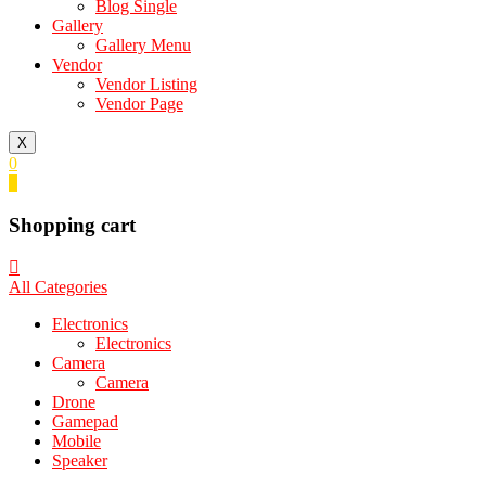
Blog Single
Gallery
Gallery Menu
Vendor
Vendor Listing
Vendor Page
X
0
0
Shopping cart
All Categories
Electronics
Electronics
Camera
Camera
Drone
Gamepad
Mobile
Speaker