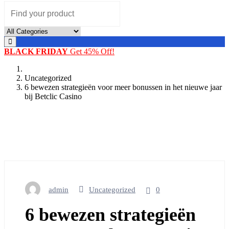
BLACK FRIDAY
Get 45% Off!
Home
Uncategorized
6 bewezen strategieën voor meer bonussen in het nieuwe jaar
bij Betclic Casino
admin
Uncategorized
0
6 bewezen strategieën