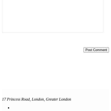
17 Princess Road, London, Greater London