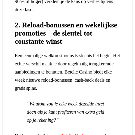
96 % of hoger) verklein je de kans op verlies tijdens
deze fase.
2. Reload‑bonussen en wekelijkse
promoties – de sleutel tot
constante winst
Een eenmalige welkomstbonus is slechts het begin. Het
echte verschil maak je door regelmatig terugkerende
aanbiedingen te benutten. Betclic Casino biedt elke
week nieuwe reload‑bonussen, cash‑back deals en
gratis spins.
“Waarom zou je elke week dezelfde inzet
doen als je kunt profiteren van extra geld
op je rekening?”