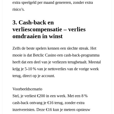
extra speelgeld per maand genereren, zonder extra
risico’s.
3. Cash‑back en
verliescompensatie – verlies
omdraaien in winst
Zelfs de beste spelers kennen een slechte streak. Het
mooie is dat Betclic Casino een cash‑back‑programma
heeft dat een deel van je verliezen terugbetaalt. Meestal
krijg je 5‑10 % van je nettoverlies van de vorige week
terug, direct op je account.
Voorbeeldscenario
Stel, je verliest €200 in een week. Met een 8 %
cash‑back ontvang je €16 terug, zonder extra
inzetvereisten. Deze €16 kun je meteen opnieuw