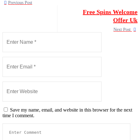
Previous Post
Free Spins Welcome
Offer Uk
Next Post
Save my name, email, and website in this browser for the next
time I comment.