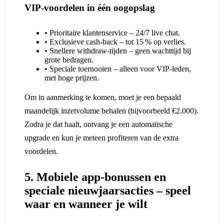
VIP‑voordelen in één oogopslag
• Prioritaire klantenservice – 24/7 live chat.
• Exclusieve cash‑back – tot 15 % op verlies.
• Snellere withdraw‑tijden – geen wachttijd bij
grote bedragen.
• Speciale toernooien – alleen voor VIP‑leden,
met hoge prijzen.
Om in aanmerking te komen, moet je een bepaald
maandelijk inzetvolume behalen (bijvoorbeeld €2.000).
Zodra je dat haalt, ontvang je een automatische
upgrade en kun je meteen profiteren van de extra
voordelen.
5. Mobiele app‑bonussen en
speciale nieuwjaarsacties – speel
waar en wanneer je wilt