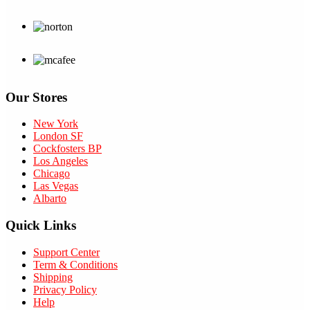
Our Stores
New York
London SF
Cockfosters BP
Los Angeles
Chicago
Las Vegas
Albarto
Quick Links
Support Center
Term & Conditions
Shipping
Privacy Policy
Help