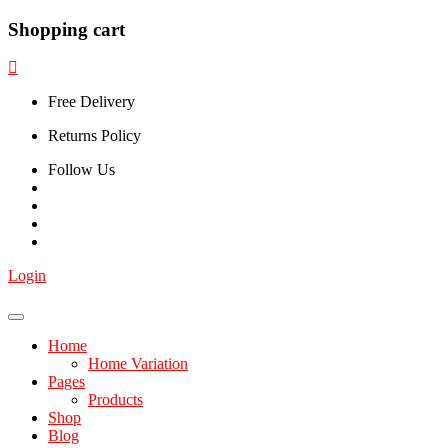
Shopping cart
Free Delivery
Returns Policy
Follow Us
Login
Home
Home Variation
Pages
Products
Shop
Blog