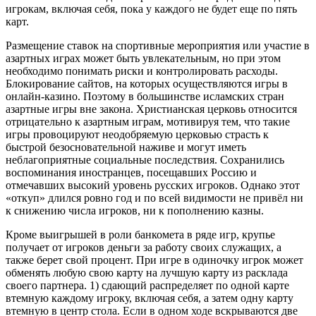
игрокам, включая себя, пока у каждого не будет еще по пять
карт.
Размещение ставок на спортивные мероприятия или участие в
азартных играх может быть увлекательным, но при этом
необходимо понимать риски и контролировать расходы.
Блокирование сайтов, на которых осуществляются игры в
онлайн-казино. Поэтому в большинстве исламских стран
азартные игры вне закона. Христианская церковь относится
отрицательно к азартным играм, мотивируя тем, что такие
игры провоцируют неодобряемую церковью страсть к
быстрой безосновательной наживе и могут иметь
неблагоприятные социальные последствия. Сохранились
воспоминания иностранцев, посещавших Россию и
отмечавших высокий уровень русских игроков. Однако этот
«откуп» длился ровно год и по всей видимости не привёл ни
к снижению числа игроков, ни к пополнению казны.
Кроме выигрышей в роли банкомета в ряде игр, крупье
получает от игроков деньги за работу своих служащих, а
также берет свой процент. При игре в одиночку игрок может
обменять любую свою карту на лучшую карту из расклада
своего партнера. 1) сдающий распределяет по одной карте
втемную каждому игроку, включая себя, а затем одну карту
втемную в центр стола. Если в одном ходе вскрываются две