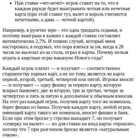
При ставке «чет-нечет» игрок ставит на то, что в
каждом раунде будет выигрывать четная или нечетная
карта (при этой ставке туз, валет и король считаются
нечетными, а дама — четной картой).
Например, в рулетке зеро – это одна тридцать седьмая, и
поэтому выигрыш в казино с каждой ставки составляет
математически 2,7%. И помню случай, который меня
насторожил, я подумал, что пора взяться за ум, когда я 28
часов не вылезал из-за стола, играл в карты. Почему нельзя
играть в азартные игры накануне Нового года?
Каждый игрок платит — и получает — соответственно
старшинству парных карт, а не по тому, является ли карта
первой, второй, третьей, четвертой или пятой. Игроки вносят
— и получают — одну фишку за первую карту, которую
вскрыл банкомет, две за вторую, три за третью, четыре за
четвертую и пять за пятую в дополнение к обычным взносам.
На этот раз каждый игрок, получив карту того же номинала,
берет фишки из банка. Получив каждую карту, любой игрок,
имеющий карту такого же номинала, вносит фишки в банк.
Если при этом броске у стрелка выпадает 7, он получает
«семерку на вылет» — но для ставки на вход карты «прошли»,
потому что 7 при разгонном броске является «натуральным
очком».