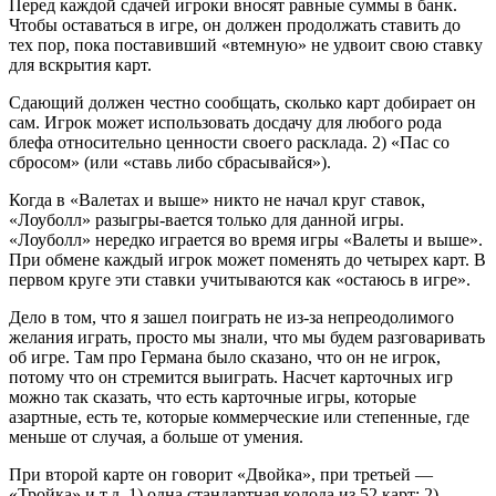
Перед каждой сдачей игроки вносят равные суммы в банк.
Чтобы оставаться в игре, он должен продолжать ставить до
тех пор, пока поставивший «втемную» не удвоит свою ставку
для вскрытия карт.
Сдающий должен честно сообщать, сколько карт добирает он
сам. Игрок может использовать досдачу для любого рода
блефа относительно ценности своего расклада. 2) «Пас со
сбросом» (или «ставь либо сбрасывайся»).
Когда в «Валетах и выше» никто не начал круг ставок,
«Лоуболл» разыгры-вается только для данной игры.
«Лоуболл» нередко играется во время игры «Валеты и выше».
При обмене каждый игрок может поменять до четырех карт. В
первом круге эти ставки учитываются как «остаюсь в игре».
Дело в том, что я зашел поиграть не из-за непреодолимого
желания играть, просто мы знали, что мы будем разговаривать
об игре. Там про Германа было сказано, что он не игрок,
потому что он стремится выиграть. Насчет карточных игр
можно так сказать, что есть карточные игры, которые
азартные, есть те, которые коммерческие или степенные, где
меньше от случая, а больше от умения.
При второй карте он говорит «Двойка», при третьей —
«Тройка» и т.д. 1) одна стандартная колода из 52 карт; 2)