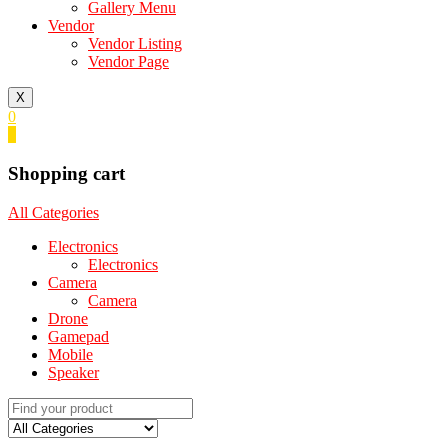
Gallery Menu
Vendor
Vendor Listing
Vendor Page
X
0
0
Shopping cart
All Categories
Electronics
Electronics
Camera
Camera
Drone
Gamepad
Mobile
Speaker