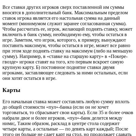
Все ставки других игроков сверх поставленной им суммы
вносятся в дополнительный банк. Максимальным пределом
ставок игрока является его настольная сумма на данный
момент (минимумом служит заранее согласованная сумма).
Чтобы рассчитать ее, игрок, желающий поднять ставку, может
включить в банк сумму, необходимую ему, чтобы остаться в
игре. Заметим, что игрок, которого, к примеру, вынуждают
поставить максимум, чтобы остаться в игре, может все равно
при этом ходе поднять ставку на максимум (либо на меньшую
сумму). Например, в «ставке на старшую карту» в «Покере-
гвозде» игроки ставят на того, кто первым вскроет самую
крупную карту. Б) постоянное поднятие ставки двумя
игроками, заставляющее следовать за ними остальных, если
они хотят остаться в игре.
Карты
Его начальная ставка может составлять любую сумму вплоть
до общей стоимости «пул»-банка (если он не хочет
торговаться, то сбрасывает свои карты). Если 35 и более очков
набрали двое и более игроков, «пул»-банк делится между
ними;, Таким образом, расклад в центре стола содержит
четыре карты, а остальные — по девять карт каждый; После
этого он больше не сдает карт на стол, но продолжает сдавать