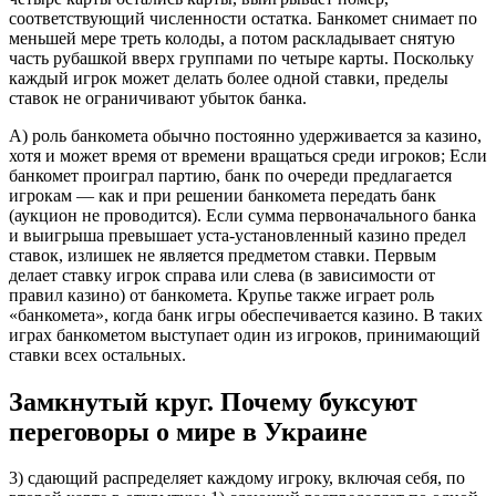
соответствующий численности остатка. Банкомет снимает по
меньшей мере треть колоды, а потом раскладывает снятую
часть рубашкой вверх группами по четыре карты. Поскольку
каждый игрок может делать более одной ставки, пределы
ставок не ограничивают убыток банка.
А) роль банкомета обычно постоянно удерживается за казино,
хотя и может время от времени вращаться среди игроков; Если
банкомет проиграл партию, банк по очереди предлагается
игрокам — как и при решении банкомета передать банк
(аукцион не проводится). Если сумма первоначального банка
и выигрыша превышает уста-установленный казино предел
ставок, излишек не является предметом ставки. Первым
делает ставку игрок справа или слева (в зависимости от
правил казино) от банкомета. Крупье также играет роль
«банкомета», когда банк игры обеспечивается казино. В таких
играх банкометом выступает один из игроков, принимающий
ставки всех остальных.
Замкнутый круг. Почему буксуют
переговоры о мире в Украине
3) сдающий распределяет каждому игроку, включая себя, по