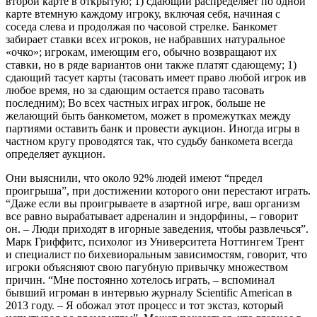
второй карте в открытую; 1) сдающий распределяет по одной
карте втемную каждому игроку, включая себя, начиная с
соседа слева и продолжая по часовой стрелке. Банкомет
забирает ставки всех игроков, не набравших натуральное
«очко»; игрокам, имеющим его, обычно возвращают их
ставки, но в ряде вариантов они также платят сдающему; 1)
сдающий тасует карты (тасовать имеет право любой игрок ив
любое время, но за сдающим остается право тасовать
последним); Во всех частных играх игрок, больше не
желающий быть банкометом, может в промежутках между
партиями оставить банк и провести аукцион. Иногда игры в
частном кругу проводятся так, что судьбу банкомета всегда
определяет аукцион.
Они выяснили, что около 92% людей имеют “предел
проигрыша”, при достижении которого они перестают играть.
“Даже если вы проигрываете в азартной игре, ваш организм
все равно вырабатывает адреналин и эндорфины, – говорит
он. – Люди приходят в игорные заведения, чтобы развлечься”.
Марк Гриффитс, психолог из Университета Ноттингем Трент
и специалист по бихевиоральным зависимостям, говорит, что
игроки объясняют свою пагубную привычку множеством
причин. “Мне постоянно хотелось играть, – вспоминал
бывший игроман в интервью журналу Scientific American в
2013 году. – Я обожал этот процесс и тот экстаз, который