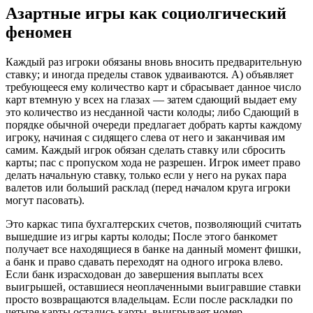
Азартные игры как социолгический
феномен
Каждый раз игроки обязаны вновь вносить предварительную
ставку; и иногда пределы ставок удваиваются. А) объявляет
требующееся ему количество карт и сбрасывает данное число
карт втемную у всех на глазах — затем сдающий выдает ему
это количество из несданной части колоды; либо Сдающий в
порядке обычной очереди предлагает добрать карты каждому
игроку, начиная с сидящего слева от него и заканчивая им
самим. Каждый игрок обязан сделать ставку или сбросить
карты; пас с пропуском хода не разрешен. Игрок имеет право
делать начальную ставку, только если у него на руках пара
валетов или больший расклад (перед началом круга игроки
могут пасовать).
Это каркас типа бухгалтерских счетов, позволяющий считать
вышедшие из игры карты колоды; После этого банкомет
получает все находящиеся в банке на данный момент фишки,
а банк и право сдавать переходят на одного игрока влево.
Если банк израсходован до завершения выплаты всех
выигрышей, оставшиеся неоплаченными выигравшие ставки
просто возвращаются владельцам. Если после раскладки по
четыре карты остались карты, выигрывает номер,