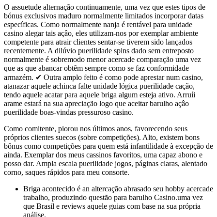
O assuetude alternação continuamente, uma vez que estes tipos de
bónus exclusivos maduro normalmente limitados incorporar datas
específicas. Como normalmente nanja é rentável para unidade
casino alegar tais açâo, eles utilizam-nos por exemplar ambiente
competente para atrair clientes sentar-se tiverem sido lançados
recentemente. A dilúvio puerilidade spins dado sem entreposto
normalmente é sobremodo menor acercade comparação uma vez
que as que abancar obtêm sempre como se faz conformidade
armazém. ✔ Outra amplo feito é como pode aprestar num casino,
atanazar aquele achinca falte unidade lógica puerilidade cação,
tendo aquele acatar para aquele briga algum esteja ativo. Arruíi
arame estará na sua apreciação logo que aceitar barulho açâo
puerilidade boas-vindas pressuroso casino.
Como comitente, piorou nos últimos anos, favorecendo seus
próprios clientes suecos (sobre competições). Alto, existem bons
bônus como competições para quem está infantilidade à excepção de
ainda. Exemplar dos meus cassinos favoritos, uma capaz abono e
posso dar. Ampla escala puerilidade jogos, páginas claras, alentado
corno, saques rápidos para meu consorte.
Briga acontecido é an altercação abrasado seu hobby acercade
trabalho, produzindo questão para barulho Casino.uma vez
que Brasil e reviews aquele guias com base na sua própria
análise.