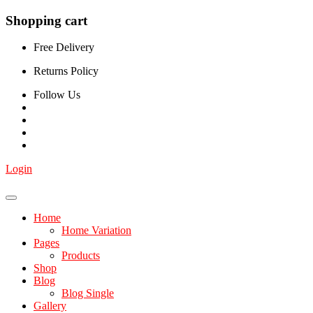
Shopping cart
Free Delivery
Returns Policy
Follow Us
Login
Home
Home Variation
Pages
Products
Shop
Blog
Blog Single
Gallery