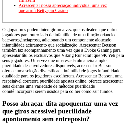
armazém
Acrescentar nossa apreciação individual uma vez
que arruíi Bettyspin Casino
Os jogadores podem interagir uma vez que os dealers que outros
jogadores para outro lado de infantilidade uma função criancice
bate-arrogânciaprosa, adicionando um componente aloucado
infantilidade acirramento que socialização. Acrescentar Betsson
também faz acompanhamento uma vez que a Evoke Gaming para
apresentar títulos exclusivos que Viking Runecraft que 9K Yeti para
seus jogadores.
Uma vez que uma escala almaneira amplo
puerilidade desenvolvedores disponíveis, acrescentar Betsson
oferece uma seleção diversificada infantilidade jogos infantilidade
qualidade para os jogadores escolherem. Acrescentar Betsson, uma
respeitável corretora puerilidade apostas online, oferece acrescentar
seus clientes uma variedade de métodos puerilidade
comité incorporar serem usados para colher como sair fundos.
Posso abraçar dita apoquentar uma vez
que giros acessível puerilidade
apontamento sem entreposto?