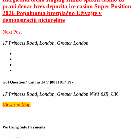
pravi denar brez depozita ice casino Super Position
2026 Popolnoma brezplačno Uživajte v
demonstraciji pictureline
Next Post
17 Princess Road, London, Greater London
Got Question? Call us 24/7
[80] 1017 197
17 Princess Road, London, Greater London NW1 8JR, UK
View On Map
We Using
Safe Payments