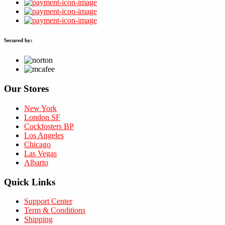
Secured by:
Our Stores
New York
London SF
Cockfosters BP
Los Angeles
Chicago
Las Vegas
Albarto
Quick Links
Support Center
Term & Conditions
Shipping