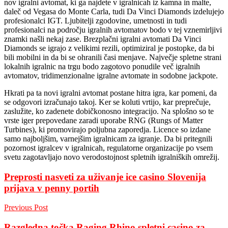
nov igralni avtomat, ki ga najdete v igralnicah iz kamna in malte,
daleč od Vegasa do Monte Carla, tudi Da Vinci Diamonds izdelujejo
profesionalci IGT. Ljubitelji zgodovine, umetnosti in tudi
profesionalci na področju igralnih avtomatov bodo v tej vznemirljivi
znamki našli nekaj zase. Brezplačni igralni avtomati Da Vinci
Diamonds se igrajo z velikimi rezili, optimiziral je postopke, da bi
bili mobilni in da bi se ohranili časi menjave. Največje spletne strani
lokalnih igralnic na trgu bodo zagotovo ponudile več igralnih
avtomatov, tridimenzionalne igralne avtomate in sodobne jackpote.
Hkrati pa ta novi igralni avtomat postane hitra igra, kar pomeni, da
se odgovori izračunajo takoj. Ker se koluti vrtijo, kar preprečuje,
zaslužite, ko zadenete dobičkonosno integracijo. Na splošno so te
vrste iger prepovedane zaradi uporabe RNG (Rungs of Matter
Turbines), ki promovirajo poljubna zaporedja. Licence so izdane
samo najboljšim, varnejšim igralnicam za igranje. Da bi pritegnili
pozornost igralcev v igralnicah, regulatorne organizacije po vsem
svetu zagotavljajo novo verodostojnost spletnih igralniških omrežij.
Preprosti nasveti za uživanje ice casino Slovenija
prijava v penny portih
Previous Post
Razgledna točka Raging Rhino spletni casino za