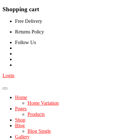
Shopping cart
Free Delivery
Returns Policy
Follow Us
Login
Home
Home Variation
Pages
Products
Shop
Blog
Blog Single
Gallery