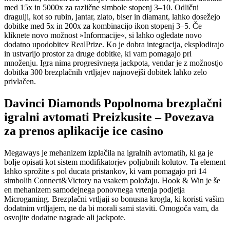
med 15x in 5000x za različne simbole stopenj 3–10. Odlični
dragulji, kot so rubin, jantar, zlato, biser in diamant, lahko dosežejo
dobitke med 5x in 200x za kombinacijo ikon stopenj 3–5. Če
kliknete novo možnost »Informacije«, si lahko ogledate novo
dodatno upodobitev RealPrize.
Ko je dobra integracija, eksplodirajo
in ustvarijo prostor za druge dobitke, ki vam pomagajo pri
množenju. Igra nima progresivnega jackpota, vendar je z možnostjo
dobitka 300 brezplačnih vrtljajev najnovejši dobitek lahko zelo
privlačen.
Davinci Diamonds Popolnoma brezplačni
igralni avtomati Preizkusite – Povezava
za prenos aplikacije ice casino
Megaways je mehanizem izplačila na igralnih avtomatih, ki ga je
bolje opisati kot sistem modifikatorjev poljubnih kolutov. Ta element
lahko sprožite s pol ducata pristankov, ki vam pomagajo pri 14
simbolih Connect&Victory na vsakem položaju. Hook & Win je še
en mehanizem samodejnega ponovnega vrtenja podjetja
Microgaming. Brezplačni vrtljaji so bonusna krogla, ki koristi vašim
dodatnim vrtljajem, ne da bi morali sami staviti. Omogoča vam, da
osvojite dodatne nagrade ali jackpote.