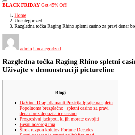
BLACK FRIDAY
Get 45% Off!
Home
Uncategorized
Razgledna točka Raging Rhino spletni casino za pravi denar br
admin
Uncategorized
Razgledna točka Raging Rhino spletni casi
Uživajte v demonstraciji pictureline
Blogi
DaVinci Dragi diamanti Pozicija Igrajte na spletu
Popolnoma brezplačno | spletni casino za pravi
denar brez depozita ice casino
Progresivni jackpoti, ki jih morate osvojiti
Besni nosorog ima
Širok razpon kolutov Fortune Decades