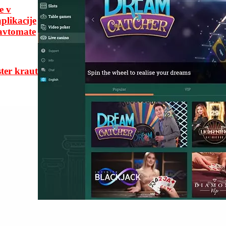
e v
plikacije
 avtomate
ter kraut