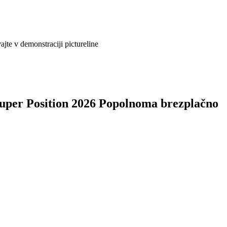
te v demonstraciji pictureline
 Super Position 2026 Popolnoma brezplačno