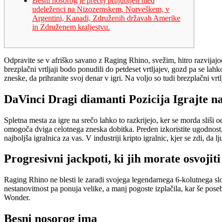
Besni nosorog je precej priljubljen med
udeleženci na Nizozemskem, Norveškem, v
Argentini, Kanadi, Združenih državah Amerike
in Združenem kraljestvu.
Odpravite se v afriško savano z Raging Rhino, svežim, hitro razvijaj
brezplačni vrtljaji bodo ponudili do petdeset vrtljajev, gozd pa se la
zneske, da prihranite svoj denar v igri. Na voljo so tudi brezplačni vrt
DaVinci Dragi diamanti Pozicija Igrajte na
Spletna mesta za igre na srečo lahko to razkrijejo, ker se morda sliši 
omogoča dviga celotnega zneska dobitka. Preden izkoristite ugodnost,
najboljša igralnica za vas. V industriji kripto igralnic, kjer se zdi, da 
Progresivni jackpoti, ki jih morate osvojiti
Raging Rhino ne blesti le zaradi svojega legendarnega 6-kolutnega sl
nestanovitnost pa ponuja velike, a manj pogoste izplačila, kar še pos
Wonder.
Besni nosorog ima