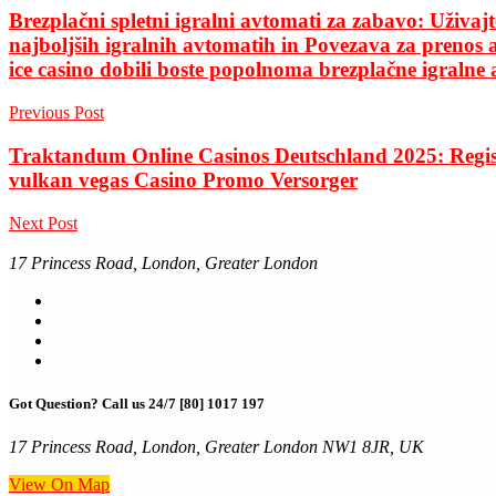
Brezplačni spletni igralni avtomati za zabavo: Uživajt
najboljših igralnih avtomatih in Povezava za prenos a
ice casino dobili boste popolnoma brezplačne igralne
Previous Post
Traktandum Online Casinos Deutschland 2025: Regis
vulkan vegas Casino Promo Versorger
Next Post
17 Princess Road, London, Greater London
Got Question? Call us 24/7
[80] 1017 197
17 Princess Road, London, Greater London NW1 8JR, UK
View On Map