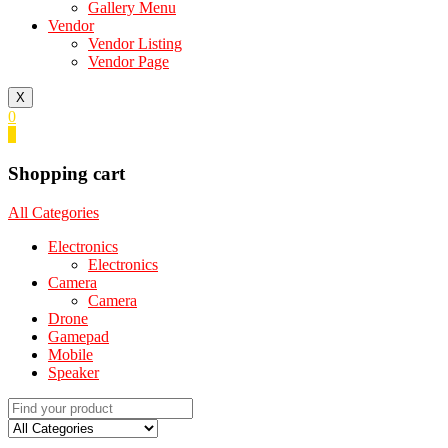
Gallery Menu
Vendor
Vendor Listing
Vendor Page
X
0
0
Shopping cart
All Categories
Electronics
Electronics
Camera
Camera
Drone
Gamepad
Mobile
Speaker