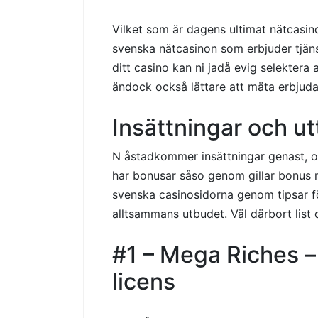
Vilket som är dagens ultimat nätcasin
svenska nätcasinon som erbjuder tjänsten
ditt casino kan ni jadå evig selekter
ändock också lättare att mäta erbjud
Insättningar och u
N åstadkommer insättningar genast, oc
har bonusar såso genom gillar bonus 
svenska casinosidorna genom tipsar för
alltsammans utbudet. Väl därbort list
#1 – Mega Riches –
licens