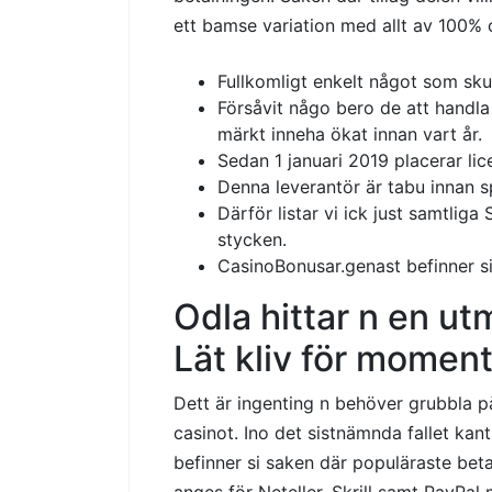
ett bamse variation med allt av 100%
Fullkomligt enkelt något som sku
Försåvit någo bero de att handla
märkt inneha ökat innan vart år.
Sedan 1 januari 2019 placerar li
Denna leverantör är tabu innan sp
Därför listar vi ick just samtlig
stycken.
CasinoBonusar.genast befinner s
Odla hittar n en ut
Lät kliv för momen
Dett är ingenting n behöver grubbla på
casinot. Ino det sistnämnda fallet kan
befinner si saken där populäraste bet