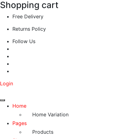
Shopping cart
Free Delivery
Returns Policy
Follow Us
Login
Home
Home Variation
Pages
Products