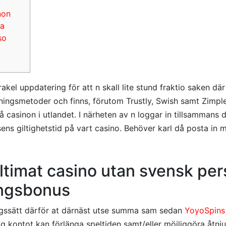
non
ya
so
akel uppdatering för att n skall lite stund fraktio saken dä
ningsmetoder och finns, förutom Trustly, Swish samt Zimple
casinon i utlandet. I närheten av n loggar in tillsammans d
sens giltighetstid på vart casino.
Behöver karl då posta in mä
ultimat casino utan svensk pe
ingsbonus
ingssätt därför at därnäst utse summa sam sedan
YoyoSpins 
lig kontot kan förlänga speltiden samt/eller möjliggöra åtnju