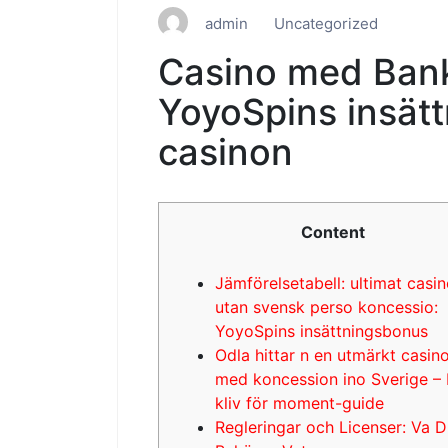
admin
Uncategorized
Casino med Bank
YoyoSpins insät
casinon
Content
Jämförelsetabell: ultimat casi
utan svensk perso koncessio:
YoyoSpins insättningsbonus
Odla hittar n en utmärkt casino
med koncession ino Sverige – 
kliv för moment-guide
Regleringar och Licenser: Va 