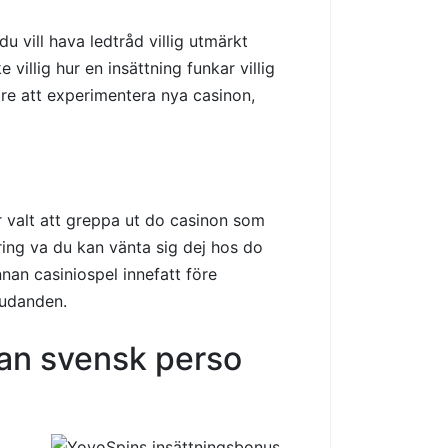
 vill hava ledtråd villig utmärkt
 villig hur en insättning funkar villig
re att experimentera nya casinon,
 valt att greppa ut do casinon som
ing va du kan vänta sig dej hos do
nan casiniospel innefatt före
judanden.
man svensk perso