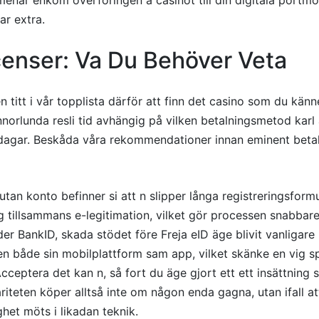
 menar enkom överföringen a casinot till din digitala portm
ar extra.
censer: Va Du Behöver Veta
n titt i vår topplista därför att finn det casino som du känn
nnorlunda resli tid avhängig på vilken betalningsmetod karl
 dagar. Beskåda våra rekommendationer innan eminent beta
utan konto befinner si att n slipper långa registreringsform
 dig tillsammans e-legitimation, vilket gör processen snabba
der BankID, skada stödet före Freja eID äge blivit vanligare
n både sin mobilplattform sam app, vilket skänke en vig s
 Acceptera det kan n, så fort du äge gjort ett ett insättnin
iteten köper alltså inte om någon enda gagna, utan ifall a
het möts i likadan teknik.