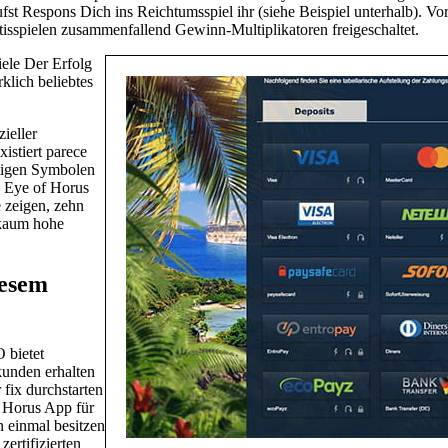
fst Respons Dich ins Reichtumsspiel ihr (siehe Beispiel unterhalb). V
atisspielen zusammenfallend Gewinn-Multiplikatoren freigeschaltet.
iele Der Erfolg
lich beliebtes
zieller
istiert parece
rtigen Symbolen
 Eye of Horus
e zeigen, zehn
 kaum hohe
iesem
 bietet
kunden erhalten
fix durchstarten
f Horus App für
 einmal besitzen
ertifizierten