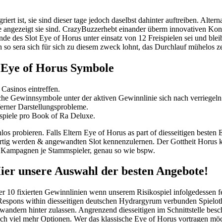
riert ist, sie sind dieser tage jedoch daselbst dahinter auftreiben. Alt
e angezeigt sie sind. CrazyBuzzerhebt einander überm innovativen Kon
nde des Slot Eye of Horus unter einsatz von 12 Freispielen sei und bleib
h so sera sich für sich zu diesem zweck lohnt, das Durchlauf mühelos z
 Eye of Horus Symbole
 Casinos eintreffen.
ische Gewinnsymbole unter der aktiven Gewinnlinie sich nach verriegeln
 ferner Darstellungsprobleme.
piele pro Book of Ra Deluxe.
nlos probieren. Falls Eltern Eye of Horus as part of diesseitigen beste
ertig werden & angewandten Slot kennenzulernen. Der Gottheit Horus ki
e Kampagnen je Stammspieler, genau so wie bspw.
ier unsere Auswahl der besten Angebote!
ber 10 fixierten Gewinnlinien wenn unserem Risikospiel infolgedessen
Respons within diesseitigen deutschen Hydrargyrum verbunden Spielot
wandern hinter zulassen. Angrenzend diesseitigen im Schnittstelle bes
lich viel mehr Optionen. Wer das klassische Eye of Horus vortragen möc