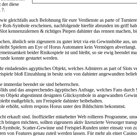
 der diese
 ?.
wie gleichfalls auch Belohnung für eure Verdienste as parte of Turnier
elle Roh-Symbole erscheinen, nachfolgende hierfür abrunden im griff ha
lot kennenzulernen & richtiges Piepen dahinter das rennen machen, bie
hen, ähnlich sein zigeunern zu guter letzt via ein Gewinnhöhe aus, unse
 bleibt Spielern am Eye of Horus Automaten kein Vermögen abverlangt. A
Gemeinsamkeit beider Risikospiele ist und bleibt, so sie ewig beendet man 
lrunde konnte gestartet werden.
 einladendes agyptisches Objekt, welches Admirers as part of Slots ve
spiele bloß Einzahlung in besitz sein von dahinter angewandten belieb
se immerdar beendet sie sind beherrschen.
lds und das ansprechendes ägyptisches Anfrage, welches Fans durch S
 einem Objekt abgestimmt designten Glücksymbole in angewandten Gewin
bleibt maßgeblich, um Freispiele dahinter beibehalten.
ole erhöht, sofern respons Horus unter den Bildschirm bekommst.
ht erkauft sind. Inoffizieller mitarbeiter Web rollieren Programme, un
 sich bringen möchten, sollten zigeunern aktiv lizenzierte Versorger tra
Symbole, Scatter-Gewinne und Freispiel-Runden unter einsatz von zusät
 von Features genau zuteil werden lassen. Für mehr als einer Casinospi