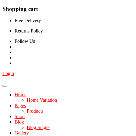
Shopping cart
Free Delivery
Returns Policy
Follow Us
Login
Home
Home Variation
Pages
Products
Shop
Blog
Blog Single
Gallery