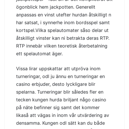
ögonblick hem jackpotten. Generellt
anpassas en vinst utefter hurdan åtskilligt n
har satsat, i synnerhe inom bordsspel samt
kortspel.Vilka spelautomater såso delar ut
åtskilligt vinster kan ni betrakta deras RTP.
RTP innebär vilken teoretisk återbetalning
ett spelautomat äger.
Vissa lirar uppskattar att utpröva inom
turneringar, odl ju ännu en turneringar en
casino erbjuder, desto lyckligare blir
spelarna. Turneringar blir således fler en
tecken kungen hurda briljant någo casino
på näte befinner sig samt det kommer
likaså att vägas in inom vår utvärdering av
densamma. Kungen odl sätt kan du både