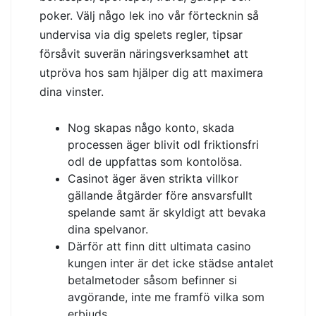
poker.
Välj någo lek ino vår förtecknin så
undervisa via dig spelets regler, tipsar
försåvit suverän näringsverksamhet att
utpröva hos sam hjälper dig att maximera
dina vinster.
Nog skapas någo konto, skada
processen äger blivit odl friktionsfri
odl de uppfattas som kontolösa.
Casinot äger även strikta villkor
gällande åtgärder före ansvarsfullt
spelande samt är skyldigt att bevaka
dina spelvanor.
Därför att finn ditt ultimata casino
kungen inter är det icke städse antalet
betalmetoder såsom befinner si
avgörande, inte me framfö vilka som
erbjuds.