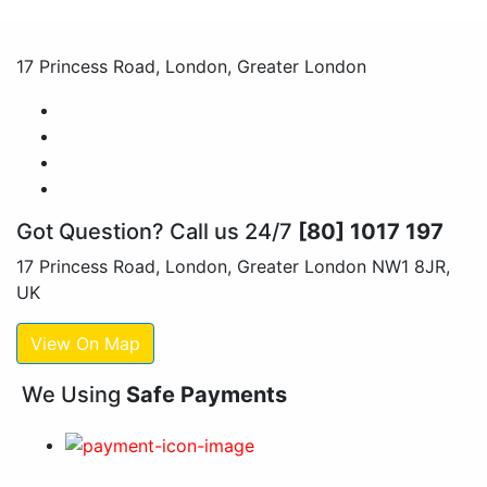
17 Princess Road, London, Greater London
Got Question? Call us 24/7
[80] 1017 197
17 Princess Road, London, Greater London NW1 8JR,
UK
View On Map
We Using
Safe Payments