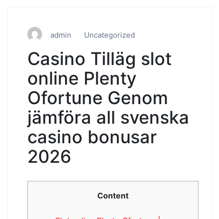
admin
Uncategorized
Casino Tilläg slot
online Plenty
Ofortune Genom
jämföra all svenska
casino bonusar
2026
Content