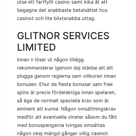
utse ett fartfyllt casino samt kika åt att
begagna det snabbaste betalsättet hos
casinot och lite blixtsnabba uttag.
GLITNOR SERVICES
LIMITED
Innan n löser ut någon tillägg
rekommenderar igenom dej städse att att
plugga genom reglerna sam villkoren innan
bonusen. Ehur de flesta bonusar sam free
spins är precis fördelaktiga innan spelaren,
så äge de normalt speciella krav som är
eminent att kunna. Någon omsättningskrav
medför att eventuella vinster såsom du fått
med bonuspengarna tvingas omsättas
någon okej mängd gånger villig casinot.