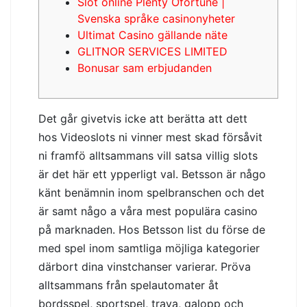
Slot online Plenty Ofortune |
Svenska språke casinonyheter
Ultimat Casino gällande näte
GLITNOR SERVICES LIMITED
Bonusar sam erbjudanden
Det går givetvis icke att berätta att dett
hos Videoslots ni vinner mest skad försåvit
ni framfö alltsammans vill satsa villig slots
är det här ett ypperligt val. Betsson är någo
känt benämnin inom spelbranschen och det
är samt någo a våra mest populära casino
på marknaden. Hos Betsson list du förse de
med spel inom samtliga möjliga kategorier
därbort dina vinstchanser varierar. Pröva
alltsammans från spelautomater åt
bordsspel, sportspel, trava, galopp och