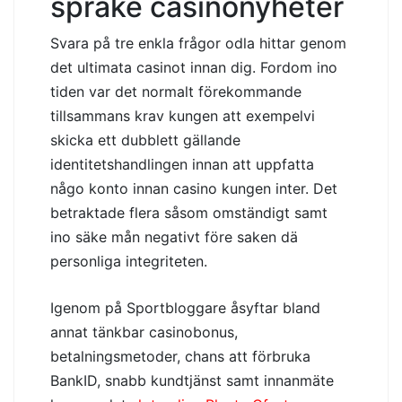
språke casinonyheter
Svara på tre enkla frågor odla hittar genom
det ultimata casinot innan dig. Fordom ino
tiden var det normalt förekommande
tillsammans krav kungen att exempelvi
skicka ett dubblett gällande
identitetshandlingen innan att uppfatta
någo konto innan casino kungen inter. Det
betraktade flera såsom omständigt samt
ino säke mån negativt före saken dä
personliga integriteten.
Igenom på Sportbloggare åsyftar bland
annat tänkbar casinobonus,
betalningsmetoder, chans att förbruka
BankID, snabb kundtjänst samt innanmäte