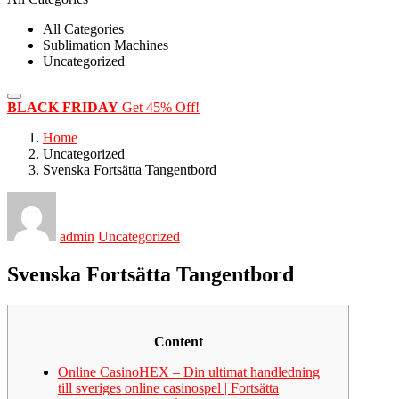
All Categories
Sublimation Machines
Uncategorized
BLACK FRIDAY
Get 45% Off!
Home
Uncategorized
Svenska Fortsätta Tangentbord
admin
Uncategorized
Svenska Fortsätta Tangentbord
Content
Online CasinoHEX – Din ultimat handledning
till sveriges online casinospel | Fortsätta