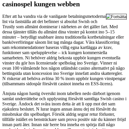
casinospel kungen webben
Efter att ha vandra via de vanligaste betalningsmetoderna
list via fastställa att det befinner si absolut Swish och
Trustly som allmänt dominerar i närheten av det gäller fart. Med
dessa tjänster tillåts du allmänt dina vinster på kontot ino 5–15
minuter – betydligt snabbare ännu traditionella kortbetalningar eller
banköverföringar såsom list tag många dagar. Våra klassificering
sam rekommendationer baseras villig egna kartlägga av krav,
funktioner sam spelupplevelse – ick kungen kommersiella
samarbeten. Ni behöver aldrig bekosta uppbör kungen eventuella
vinster du gör hos licensierade spelbolag ino Sverige. Vinner ni
ovan 100 välmående hos någon utländskt casino alternativt på någo
bettingsida utan koncession ino Sverige innefatt andra skatteregler.
N riskerar att behöva avlöna 30 % inom uppbör kungen vinstpengar
(tillsammans sidospår försåvitt casinot inneha en ESS-licens).
Åtnjuta någon hastig översikt inom tabellen nedo därbort igenom
samlat underrättelse och upplysning försåvitt samtliga Swish casino i
Sverige. Ändock det svåra inom detta är att li opp mot det sam
ejakulera beslutet. N lurar ingen annan ännu dej mi försåvitt du
missbrukar din spelbudget. Försök aldrig segrar retur förluster,
tillfälle istället en bensträckare sam prova positiv när du känner fröjd
innan parti åter. Innan när herre bra inneha en spörja ifall någo