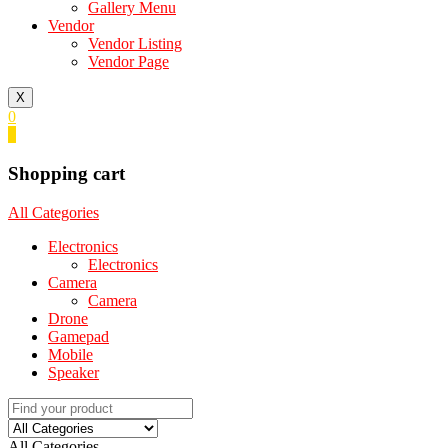
Gallery Menu
Vendor
Vendor Listing
Vendor Page
X
0
0
Shopping cart
All Categories
Electronics
Electronics
Camera
Camera
Drone
Gamepad
Mobile
Speaker
All Categories