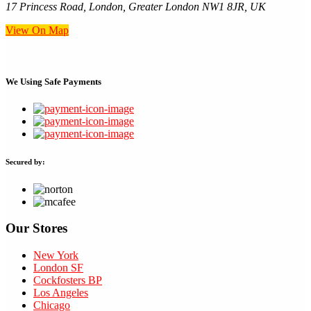
17 Princess Road, London, Greater London NW1 8JR, UK
View On Map
We Using
Safe Payments
Secured by:
Our Stores
New York
London SF
Cockfosters BP
Los Angeles
Chicago