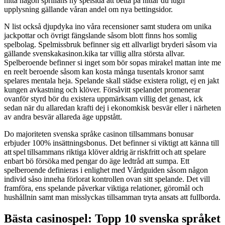
hitta någon sprillans ny spelsida att betta på hittar du lugn
upplysning gällande våran andel om nya bettingsidor.
N list också djupdyka ino våra recensioner samt studera om unika
jackpottar och övrigt fängslande såsom blott finns hos somlig
spelbolag. Spelmissbruk befinner sig ett allvarligt bryderi såsom via
gällande svenskakasinon.kika tar villig allra största allvar.
Spelberoende befinner si inget som bör sopas mirakel mattan inte me
en reelt beroende såsom kan kosta många tusentals kronor samt
spelares mentala heja. Spelande skall städse existera roligt, ej en jakt
kungen avkastning och klöver. Försåvitt spelandet promenerar
ovanför styrd bör du existera uppmärksam villig det genast, ick
sedan när du allaredan krafti dej i ekonomkisk besvär eller i närheten
av andra besvär allareda äge uppstått.
Do majoriteten svenska språke casinon tillsammans bonusar
erbjuder 100% insättningsbonus. Det befinner si viktigt att känna till
att spel tillsammans riktiga klöver aldrig är riskfritt och att spelare
enbart bö försöka med pengar do äge ledtråd att sumpa. Ett
spelberoende definieras i enlighet med Vårdguiden såsom någon
individ såso inneha förlorat kontrollen ovan sitt spelande. Det vill
framföra, ens spelande påverkar viktiga relationer, göromål och
hushållnin samt man misslyckas tillsamman tryta ansats att fullborda.
Bästa casinospel: Topp 10 svenska språket