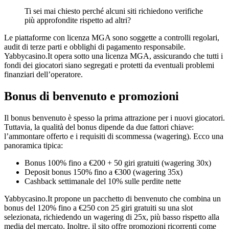
Ti sei mai chiesto perché alcuni siti richiedono verifiche
più approfondite rispetto ad altri?
Le piattaforme con licenza MGA sono soggette a controlli regolari,
audit di terze parti e obblighi di pagamento responsabile.
Yabbycasino.It opera sotto una licenza MGA, assicurando che tutti i
fondi dei giocatori siano segregati e protetti da eventuali problemi
finanziari dell’operatore.
Bonus di benvenuto e promozioni
Il bonus benvenuto è spesso la prima attrazione per i nuovi giocatori.
Tuttavia, la qualità del bonus dipende da due fattori chiave:
l’ammontare offerto e i requisiti di scommessa (wagering). Ecco una
panoramica tipica:
Bonus 100% fino a €200 + 50 giri gratuiti (wagering 30x)
Deposit bonus 150% fino a €300 (wagering 35x)
Cashback settimanale del 10% sulle perdite nette
Yabbycasino.It propone un pacchetto di benvenuto che combina un
bonus del 120% fino a €250 con 25 giri gratuiti su una slot
selezionata, richiedendo un wagering di 25x, più basso rispetto alla
media del mercato. Inoltre, il sito offre promozioni ricorrenti come