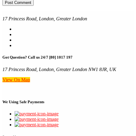
17 Princess Road, London, Greater London
Got Question? Call us 24/7
[80] 1017 197
17 Princess Road, London, Greater London NW1 8JR, UK
View On Map
We Using
Safe Payments