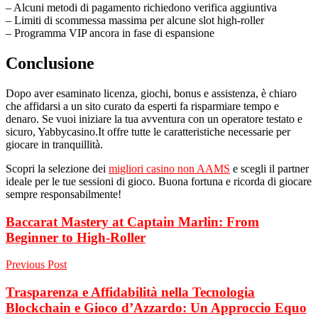
– Alcuni metodi di pagamento richiedono verifica aggiuntiva
– Limiti di scommessa massima per alcune slot high‑roller
– Programma VIP ancora in fase di espansione
Conclusione
Dopo aver esaminato licenza, giochi, bonus e assistenza, è chiaro
che affidarsi a un sito curato da esperti fa risparmiare tempo e
denaro. Se vuoi iniziare la tua avventura con un operatore testato e
sicuro, Yabbycasino.It offre tutte le caratteristiche necessarie per
giocare in tranquillità.
Scopri la selezione dei
migliori casino non AAMS
e scegli il partner
ideale per le tue sessioni di gioco. Buona fortuna e ricorda di giocare
sempre responsabilmente!
Baccarat Mastery at Captain Marlin: From
Beginner to High‑Roller
Previous Post
Trasparenza e Affidabilità nella Tecnologia
Blockchain e Gioco d’Azzardo: Un Approccio Equo