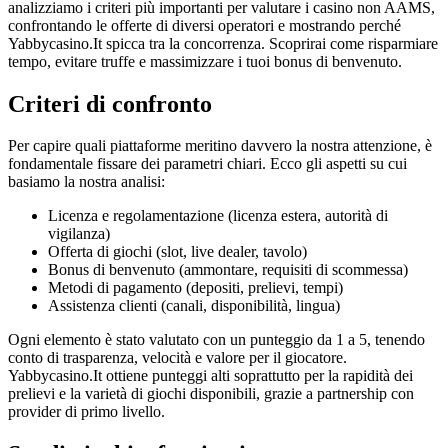
analizziamo i criteri più importanti per valutare i casino non AAMS,
confrontando le offerte di diversi operatori e mostrando perché
Yabbycasino.It spicca tra la concorrenza. Scoprirai come risparmiare
tempo, evitare truffe e massimizzare i tuoi bonus di benvenuto.
Criteri di confronto
Per capire quali piattaforme meritino davvero la nostra attenzione, è
fondamentale fissare dei parametri chiari. Ecco gli aspetti su cui
basiamo la nostra analisi:
Licenza e regolamentazione (licenza estera, autorità di
vigilanza)
Offerta di giochi (slot, live dealer, tavolo)
Bonus di benvenuto (ammontare, requisiti di scommessa)
Metodi di pagamento (depositi, prelievi, tempi)
Assistenza clienti (canali, disponibilità, lingua)
Ogni elemento è stato valutato con un punteggio da 1 a 5, tenendo
conto di trasparenza, velocità e valore per il giocatore.
Yabbycasino.It ottiene punteggi alti soprattutto per la rapidità dei
prelievi e la varietà di giochi disponibili, grazie a partnership con
provider di primo livello.