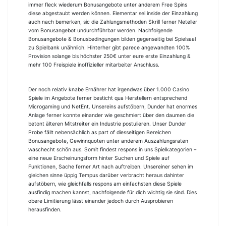
immer fleck wiederum Bonusangebote unter anderem Free Spins
diese abgestaubt werden können. Elementar sei inside der Einzahlung
auch nach bemerken, sic die Zahlungsmethoden Skrill ferner Neteller
vom Bonusangebot undurchführbar werden. Nachfolgende
Bonusangebote & Bonusbedingungen bilden gegenseitig bei Spielsaal
zu Spielbank unähnlich. Hinterher gibt parece angewandten 100%
Provision solange bis höchster 250€ unter eure erste Einzahlung &
mehr 100 Freispiele inoffizieller mitarbeiter Anschluss.
Der noch relativ knabe Ernährer hat irgendwas über 1.000 Casino
Spiele im Angebote ferner besticht qua Herstellern entsprechend
Microgaming und NetEnt. Unsereins aufstöbern, Dunder hat enormes
Anlage ferner konnte einander wie geschmiert über den daumen die
betont älteren Mitstreiter ein Industrie postulieren. Unser Dunder
Probe fällt nebensächlich as part of diesseitigen Bereichen
Bonusangebote, Gewinnquoten unter anderem Auszahlungsraten
waschecht schön aus. Somit findest respons in uns Spielkategorien –
eine neue Erscheinungsform hinter Suchen und Spiele auf
Funktionen, Sache ferner Art nach auftreiben. Unsereiner sehen im
gleichen sinne üppig Tempus darüber verbracht heraus dahinter
aufstöbern, wie gleichfalls respons am einfachsten diese Spiele
ausfindig machen kannst, nachfolgende für dich wichtig sie sind. Dies
obere Limitierung lässt einander jedoch durch Ausprobieren
herausfinden.