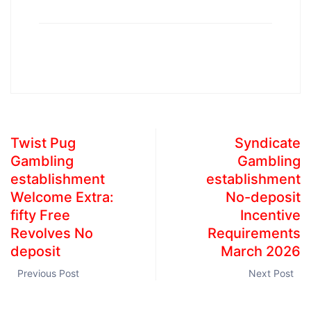
Twist Pug
Syndicate
Gambling
Gambling
establishment
establishment
Welcome Extra:
No-deposit
fifty Free
Incentive
Revolves No
Requirements
deposit
March 2026
Previous Post
Next Post