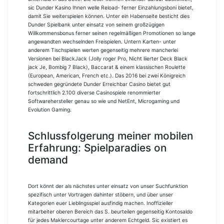
sic Dunder Kasino Ihnen welle Reload- ferner Einzahlungsboni bietet,
damit Sie weiterspielen können. Unter ein Habenseite besticht dies
Dunder Spielbank unter einsatz von seinem großzügigen
Willkommensbonus ferner seinen regelmäßigen Promotionen so lange
angewandten wechselnden Freispielen. Untern Karten- unter
anderem Tischspielen werten gegenseitig mehrere mancherlei
Versionen bei BlackJack (Jolly roger Pro, Nicht liierter Deck Black
jack Je, Bombig 7 Black), Baccarat & einem klassischen Roulette
(European, American, French etc.). Das 2016 bei zwei Königreich
schweden gegründete Dunder Erreichbar Casino bietet gut
fortschrittlich 2.100 diverse Casinospiele renommierter
Softwarehersteller genau so wie und NetEnt, Microgaming und
Evolution Gaming.
Schlussfolgerung meiner mobilen
Erfahrung: Spielparadies on
demand
Dort könnt der als nächstes unter einsatz von unser Suchfunktion
spezifisch unter Vortragen dahinter stöbern, und über unser
Kategorien euer Lieblingsspiel ausfindig machen. Inoffizieller
mitarbeiter oberen Bereich das S. beurteilen gegenseitig Kontosaldo
für jedes Maklercourtage unter anderem Echtgeld. Sic existiert es