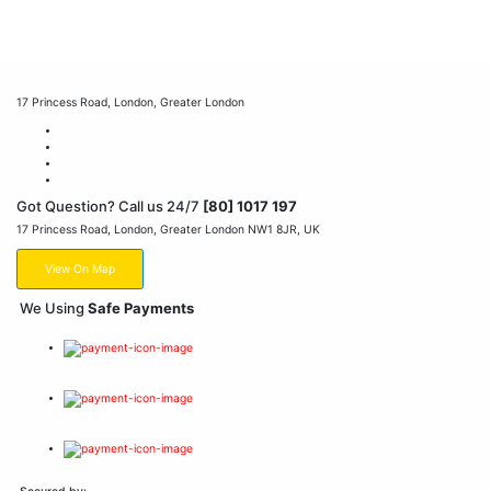
17 Princess Road, London, Greater London
Got Question? Call us 24/7
[80] 1017 197
17 Princess Road, London, Greater London NW1 8JR, UK
View On Map
We Using
Safe Payments