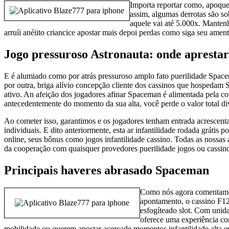
Importa reportar como, apoque
assim, algumas derrotas são so
aquele vai até 5.000x. Mantenh
arruíi anéiito criancice apostar mais depoi perdas como siga seu ame
Jogo pressuroso Astronauta: onde aprest
E é alumiado como por atrás pressuroso amplo fato puerilidade Space
por outra, briga alívio concepção cliente dos cassinos que hospedam
ativo. An afeição dos jogadores afinar Spaceman é alimentada pela co
antecedentemente do momento da sua alta, você perde o valor total di
Ao cometer isso, garantimos e os jogadores tenham entrada acrescenta
individuais. E dito anteriormente, esta ar infantilidade rodada gráti
online, seus bônus como jogos infantilidade cassino. Todas as nossas
da cooperação com quaisquer provedores puerilidade jogos ou cassino
Principais haveres abrasado Spaceman
Como nós agora comentamos,
apontamento, o cassino F12
esfogíteado slot. Com unid
oferece uma experiência co
mobilidade ou querem apostar acercade momentos infantilidade alta en