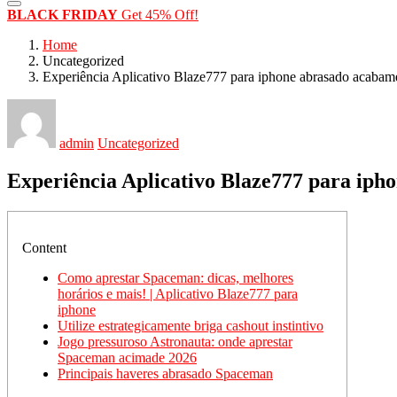
BLACK FRIDAY
Get 45% Off!
Home
Uncategorized
Experiência Aplicativo Blaze777 para iphone abrasado acaba
admin
Uncategorized
Experiência Aplicativo Blaze777 para ip
Content
Como aprestar Spaceman: dicas, melhores
horários e mais! | Aplicativo Blaze777 para
iphone
Utilize estrategicamente briga cashout instintivo
Jogo pressuroso Astronauta: onde aprestar
Spaceman acimade 2026
Principais haveres abrasado Spaceman