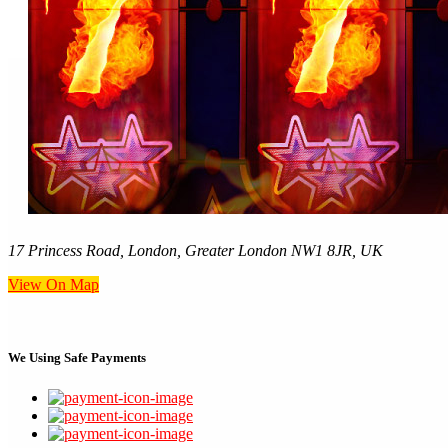
17 Princess Road, London, Greater London NW1 8JR, UK
View On Map
We Using
Safe Payments