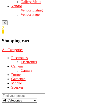
Gallery Menu
Vendor
Vendor Listing
Vendor Page
X
0
0
Shopping cart
All Categories
Electronics
Electronics
Camera
Camera
Drone
Gamepad
Mobile
Speaker