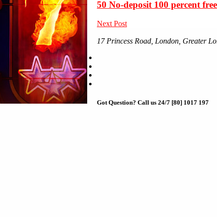
50 No-deposit 100 percent fre
Next Post
17 Princess Road, London, Greater L
Got Question? Call us 24/7
[80] 1017 197