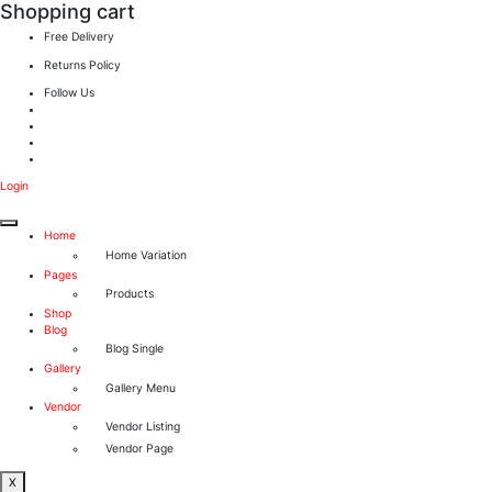
Shopping cart
Free Delivery
Returns Policy
Follow Us
Login
Home
Home Variation
Pages
Products
Shop
Blog
Blog Single
Gallery
Gallery Menu
Vendor
Vendor Listing
Vendor Page
X