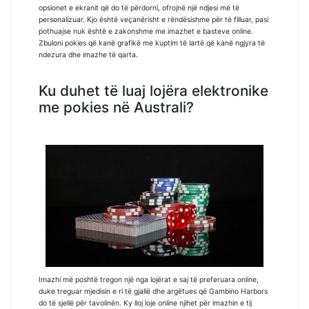
opsionet e ekranit që do të përdorni, ofrojnë një ndjesi më të
personalizuar. Kjo është veçanërisht e rëndësishme për të filluar, pasi
pothuajse nuk është e zakonshme me imazhet e basteve online.
Zbuloni pokies që kanë grafikë me kuptim të lartë që kanë ngjyra të
ndezura dhe imazhe të qarta.
Ku duhet të luaj lojëra elektronike
me pokies në Australi?
Imazhi më poshtë tregon një nga lojërat e saj të preferuara online,
duke treguar mjedisin e ri të gjallë dhe argëtues që Gambino Harbors
do të sjellë për tavolinën. Ky lloj loje online njihet për imazhin e tij