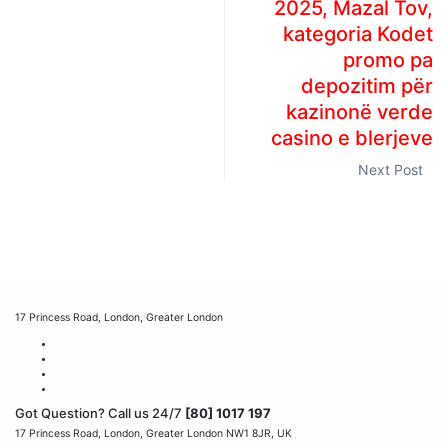
2025, Mazal Tov,
kategoria Kodet
promo pa
depozitim për
kazinonë verde
casino e blerjeve
Next Post
17 Princess Road, London, Greater London
Got Question? Call us 24/7
[80] 1017 197
17 Princess Road, London, Greater London NW1 8JR, UK