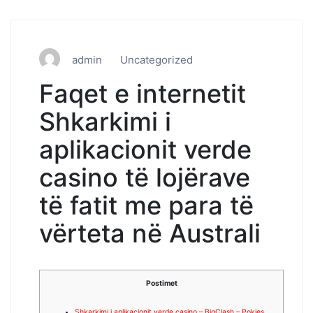
admin
Uncategorized
Faqet e internetit
Shkarkimi i
aplikacionit verde
casino të lojërave
të fatit me para të
vërteta në Australi
Postimet
Shkarkimi i aplikacionit verde casino – BigClash – Pokies