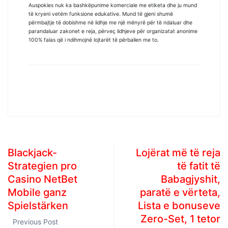
Auspokies nuk ka bashkëpunime komerciale me etiketa dhe ju mund
të kryeni vetëm funksione edukative. Mund të gjeni shumë
përmbajtje të dobishme në lidhje me një mënyrë për të ndaluar dhe
parandaluar zakonet e reja, përveç lidhjeve për organizatat anonime
100% falas që i ndihmojnë lojtarët të përballen me to.
Blackjack-
Lojërat më të reja
Strategien pro
të fatit të
Casino NetBet
Babagjyshit,
Mobile ganz
paratë e vërteta,
Spielstärken
Lista e bonuseve
Zero-Set, 1 tetor
Previous Post