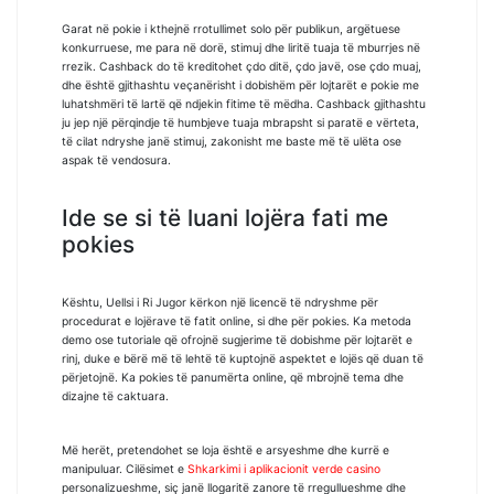
Garat në pokie i kthejnë rrotullimet solo për publikun, argëtuese
konkurruese, me para në dorë, stimuj dhe liritë tuaja të mburrjes në
rrezik. Cashback do të kreditohet çdo ditë, çdo javë, ose çdo muaj,
dhe është gjithashtu veçanërisht i dobishëm për lojtarët e pokie me
luhatshmëri të lartë që ndjekin fitime të mëdha. Cashback gjithashtu
ju jep një përqindje të humbjeve tuaja mbrapsht si paratë e vërteta,
të cilat ndryshe janë stimuj, zakonisht me baste më të ulëta ose
aspak të vendosura.
Ide se si të luani lojëra fati me
pokies
Kështu, Uellsi i Ri Jugor kërkon një licencë të ndryshme për
procedurat e lojërave të fatit online, si dhe për pokies. Ka metoda
demo ose tutoriale që ofrojnë sugjerime të dobishme për lojtarët e
rinj, duke e bërë më të lehtë të kuptojnë aspektet e lojës që duan të
përjetojnë. Ka pokies të panumërta online, që mbrojnë tema dhe
dizajne të caktuara.
Më herët, pretendohet se loja është e arsyeshme dhe kurrë e
manipuluar. Cilësimet e
Shkarkimi i aplikacionit verde casino
personalizueshme, siç janë llogaritë zanore të rregullueshme dhe