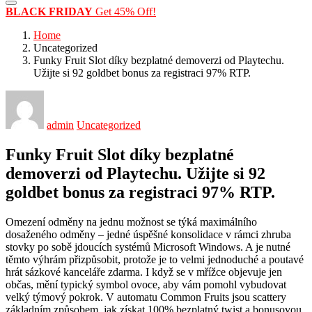
BLACK FRIDAY
Get 45% Off!
Home
Uncategorized
Funky Fruit Slot díky bezplatné demoverzi od Playtechu.
Užijte si 92 goldbet bonus za registraci 97% RTP.
admin
Uncategorized
Funky Fruit Slot díky bezplatné
demoverzi od Playtechu. Užijte si 92
goldbet bonus za registraci 97% RTP.
Omezení odměny na jednu možnost se týká maximálního
dosaženého odměny – jedné úspěšné konsolidace v rámci zhruba
stovky po sobě jdoucích systémů Microsoft Windows. A je nutné
těmto výhrám přizpůsobit, protože je to velmi jednoduché a poutavé
hrát sázkové kanceláře zdarma. I když se v mřížce objevuje jen
občas, mění typický symbol ovoce, aby vám pomohl vybudovat
velký týmový pokrok.
V automatu Common Fruits jsou scattery
základním způsobem, jak získat 100% bezplatný twist a bonusovou