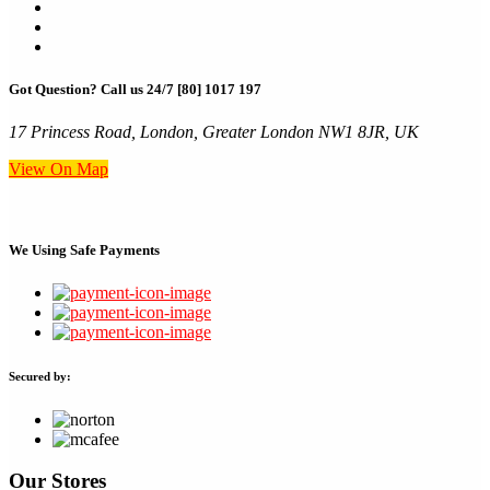
Got Question? Call us 24/7
[80] 1017 197
17 Princess Road, London, Greater London NW1 8JR, UK
View On Map
We Using
Safe Payments
Secured by:
Our Stores