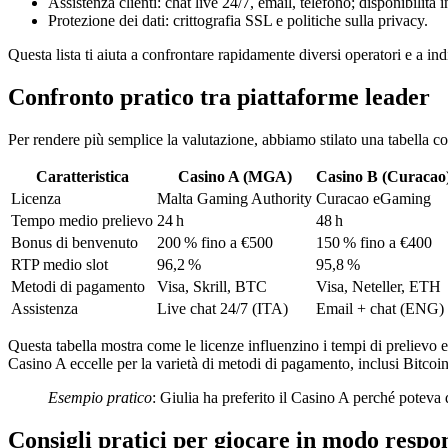
Assistenza clienti: chat live 24/7, email, telefono; disponibilità i
Protezione dei dati: crittografia SSL e politiche sulla privacy.
Questa lista ti aiuta a confrontare rapidamente diversi operatori e a indi
Confronto pratico tra piattaforme leader
Per rendere più semplice la valutazione, abbiamo stilato una tabella 
Caratteristica
Casino A (MGA)
Casino B (Curacao
Licenza
Malta Gaming Authority
Curacao eGaming
Tempo medio prelievo
24 h
48 h
Bonus di benvenuto
200 % fino a €500
150 % fino a €400
RTP medio slot
96,2 %
95,8 %
Metodi di pagamento
Visa, Skrill, BTC
Visa, Neteller, ETH
Assistenza
Live chat 24/7 (ITA)
Email + chat (ENG)
Questa tabella mostra come le licenze influenzino i tempi di prelievo e
Casino A eccelle per la varietà di metodi di pagamento, inclusi Bitcoin
Esempio pratico
: Giulia ha preferito il Casino A perché potev
Consigli pratici per giocare in modo respon