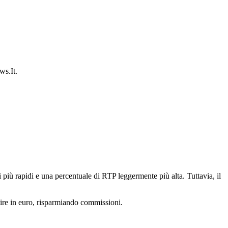
ws.It.
 più rapidi e una percentuale di RTP leggermente più alta. Tuttavia, il
ire in euro, risparmiando commissioni.