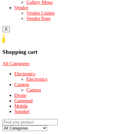
Gallery Menu
Vendor
Vendor Listing
Vendor Page
X
0
0
Shopping cart
All Categories
Electronics
Electronics
Camera
Camera
Drone
Gamepad
Mobile
Speaker