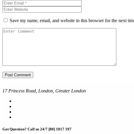
Save my name, email, and website in this browser for the next ti
17 Princess Road, London, Greater London
Got Question? Call us 24/7
[80] 1017 197