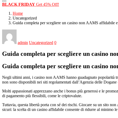
BLACK FRIDAY
Get 45% Off!
Home
Uncategorized
Guida completa per scegliere un casino non AAMS affidabile e
admin
Uncategorized
0
Guida completa per scegliere un casino no
Guida completa per scegliere un casino no
Negli ultimi anni, i casino non AAMS hanno guadagnato popolarità tra i g
non sono disponibili nei siti regolamentati dall’Agenzia delle Dogane
Molti appassionati apprezzano anche i bonus più generosi e le promozion
di pagamento più flessibili, come le criptovalute.
Tuttavia, questa libertà porta con sé dei rischi. Giocare su un sito no
sicuri: la scelta di un casino affidabile consente di ridurre al minimo l