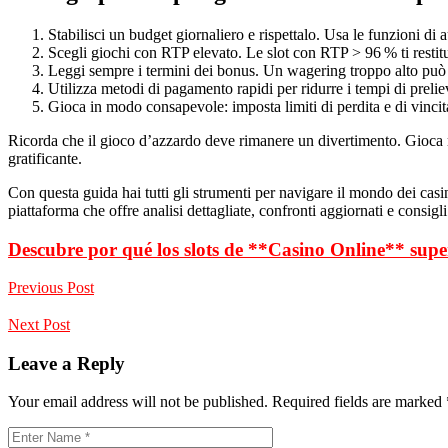
Stabilisci un budget giornaliero e rispettalo. Usa le funzioni d
Scegli giochi con RTP elevato. Le slot con RTP > 96 % ti restit
Leggi sempre i termini dei bonus. Un wagering troppo alto può 
Utilizza metodi di pagamento rapidi per ridurre i tempi di prelie
Gioca in modo consapevole: imposta limiti di perdita e di vincita
Ricorda che il gioco d’azzardo deve rimanere un divertimento. Gioca 
gratificante.
Con questa guida hai tutti gli strumenti per navigare il mondo dei casi
piattaforma che offre analisi dettagliate, confronti aggiornati e consig
Descubre por qué los slots de **Casino Online** supe
Previous Post
Next Post
Leave a Reply
Your email address will not be published.
Required fields are marked