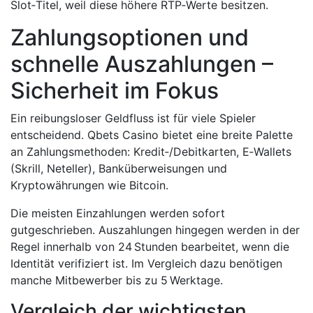
Slot‑Titel, weil diese höhere RTP‑Werte besitzen.
Zahlungsoptionen und
schnelle Auszahlungen –
Sicherheit im Fokus
Ein reibungsloser Geldfluss ist für viele Spieler
entscheidend. Qbets Casino bietet eine breite Palette
an Zahlungsmethoden: Kredit‑/Debitkarten, E‑Wallets
(Skrill, Neteller), Banküberweisungen und
Kryptowährungen wie Bitcoin.
Die meisten Einzahlungen werden sofort
gutgeschrieben. Auszahlungen hingegen werden in der
Regel innerhalb von 24 Stunden bearbeitet, wenn die
Identität verifiziert ist. Im Vergleich dazu benötigen
manche Mitbewerber bis zu 5 Werktage.
Vergleich der wichtigsten