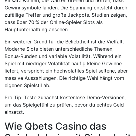
Einsatz wählen, die Walzen drehen und hoffen, dass
Gewinnsymbole landen. Die Spannung entsteht durch
zufällige Treffer und große Jackpots. Studien zeigen,
dass über 70 % der Online‑Spieler Slots als
Hauptunterhaltung ansehen.
Ein weiterer Grund für die Beliebtheit ist die Vielfalt.
Moderne Slots bieten unterschiedliche Themen,
Bonus‑Runden und variable Volatilität. Während ein
Spiel mit niedriger Volatilität häufig kleine Gewinne
liefert, verspricht ein hochvolatiles Spiel seltene, aber
massive Auszahlungen. Die richtige Wahl hängt vom
eigenen Spielstil ab.
Pro Tip: Teste zunächst kostenlose Demo‑Versionen,
um das Spielgefühl zu prüfen, bevor du echtes Geld
einsetzt.
Wie Qbets Casino das