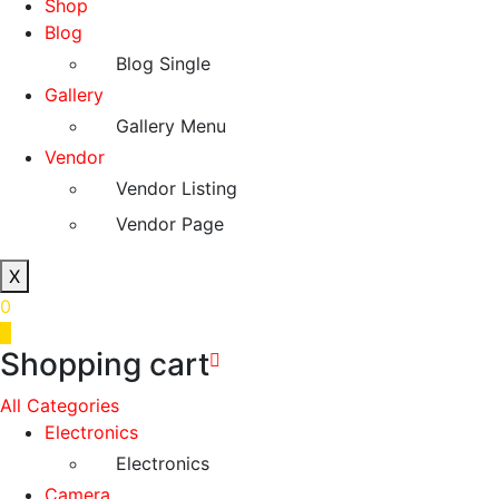
Shop
Blog
Blog Single
Gallery
Gallery Menu
Vendor
Vendor Listing
Vendor Page
X
0
0
Shopping cart
All Categories
Electronics
Electronics
Camera