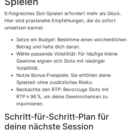
Spielen
Erfolgreiches Slot‑Spielen erfordert mehr als Glück.
Hier sind praxisnahe Empfehlungen, die du sofort
umsetzen kannst:
Setze ein Budget: Bestimme einen wöchentlichen
Betrag und halte dich daran.
Wähle passende Volatilität: Für häufige kleine
Gewinne eignen sich Slots mit niedriger
Volatilität.
Nutze Bonus‑Freispiele: Sie erhöhen deine
Spielzeit ohne zusätzliches Risiko.
Beobachte den RTP: Bevorzuge Slots mit
RTP ≥ 96 %, um deine Gewinnchancen zu
maximieren.
Schritt‑für‑Schritt‑Plan für
deine nächste Session