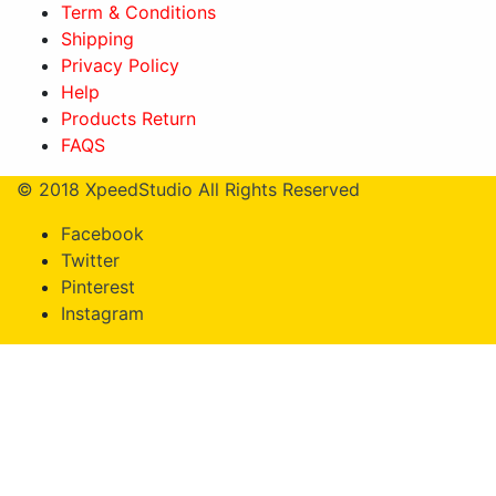
Term & Conditions
Shipping
Privacy Policy
Help
Products Return
FAQS
© 2018
XpeedStudio
All Rights Reserved
Facebook
Twitter
Pinterest
Instagram