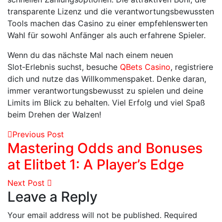
transparente Lizenz und die verantwortungsbewussten
Tools machen das Casino zu einer empfehlenswerten
Wahl für sowohl Anfänger als auch erfahrene Spieler.
Wenn du das nächste Mal nach einem neuen
Slot‑Erlebnis suchst, besuche
QBets Casino
, registriere
dich und nutze das Willkommenspaket. Denke daran,
immer verantwortungsbewusst zu spielen und deine
Limits im Blick zu behalten. Viel Erfolg und viel Spaß
beim Drehen der Walzen!
Previous Post
Mastering Odds and Bonuses
at Elitbet 1: A Player’s Edge
Next Post
Leave a Reply
Your email address will not be published.
Required