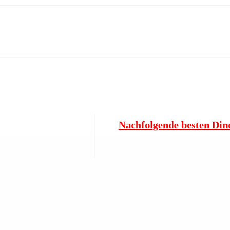
Nachfolgende besten Din