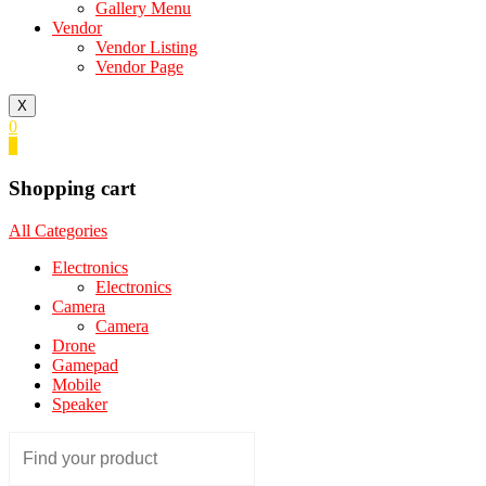
Gallery Menu
Vendor
Vendor Listing
Vendor Page
X
0
0
Shopping cart
All Categories
Electronics
Electronics
Camera
Camera
Drone
Gamepad
Mobile
Speaker