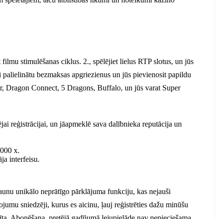
lmu stimulēšanas ciklus. 2., spēlējiet lielus RTP slotus, un jūs
li palielinātu bezmaksas apgriezienus un jūs pievienosit papildu
lver, Dragon Connect, 5 Dragons, Buffalo, un jūs varat Super
jai reģistrācijai, un jāapmeklē sava dalībnieka reputācija un
 000 x.
ja interfeisu.
aunu unikālo neprātīgo pārklājuma funkciju, kas nejauši
jumu sniedzēji, kurus es aicinu, ļauj reģistrēties dažu minūšu
ozīta. Abonēšana, pretējā gadījumā lejupielāde nav nepieciešama