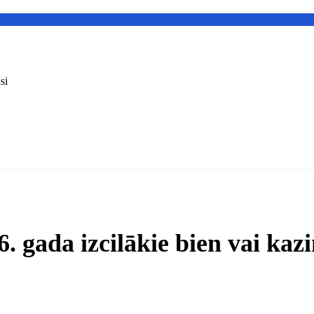
si
. gada izcilākie bien vai kaz