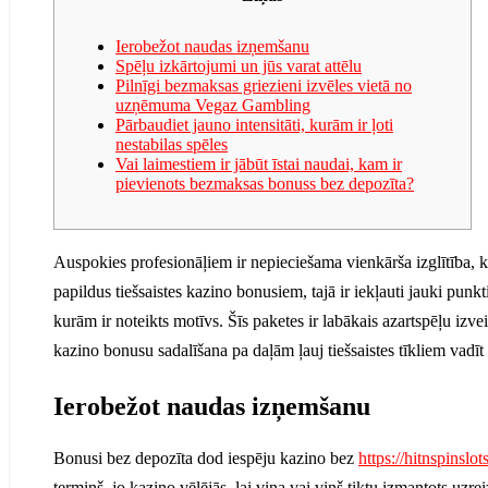
Ierobežot naudas izņemšanu
Spēļu izkārtojumi un jūs varat attēlu
Pilnīgi bezmaksas griezieni izvēles vietā no
uzņēmuma Vegaz Gambling
Pārbaudiet jauno intensitāti, kurām ir ļoti
nestabilas spēles
Vai laimestiem ir jābūt īstai naudai, kam ir
pievienots bezmaksas bonuss bez depozīta?
Auspokies profesionāļiem ir nepieciešama vienkārša izglītība, k
papildus tiešsaistes kazino bonusiem, tajā ir iekļauti jauki punkti
kurām ir noteikts motīvs.
Šīs paketes ir labākais azartspēļu izve
kazino bonusu sadalīšana pa daļām ļauj tiešsaistes tīkliem vadī
Ierobežot naudas izņemšanu
Bonusi bez depozīta dod iespēju kazino bez
https://hitnspinslo
termiņš, jo kazino vēlējās, lai viņa vai viņš tiktu izmantots uz