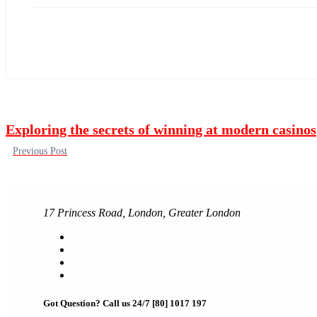
Exploring the secrets of winning at modern casinos
Previous Post
17 Princess Road, London, Greater London
Got Question? Call us 24/7
[80] 1017 197