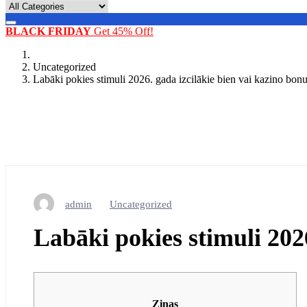
BLACK FRIDAY
Get 45% Off!
Home
Uncategorized
Labāki pokies stimuli 2026. gada izcilākie bien vai kazino bonu
admin
Uncategorized
Labāki pokies stimuli 2026
Ziņas