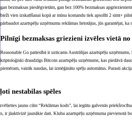
gan bezmaksas pieslēgvietām, gan bez 100% bezmaksas apgriezieniem.
bieži vien izskatīšanai kopā ar mūsu komandu tiek apsolīti 2 simt+ piln
pārbaudot azartspēļu uzņēmumu reklāmas lietotājus, jūs garantējat, ka 
Pilnīgi bezmaksas griezieni izvēles vietā
Reasonable Go patiesībā ir uzticams Austrālijas azartspēļu uzņēmums, k
kriptoloģiski draudzīgs Bitcoin azartspēļu uzņēmums, kas piedāvā daudz
piemēram, vairāk naudas, lai izmēģinātu spēļu automātus. Parasti akcija
oti nestabilas spēles
ēlieties jaunu cilni “Reklāmas kods”, lai iegūtu galvenās priekšrocības p
dots, ir jāaktivizē jaunākie dati. Kluba azartspēļu uzņēmuma pievienotā 