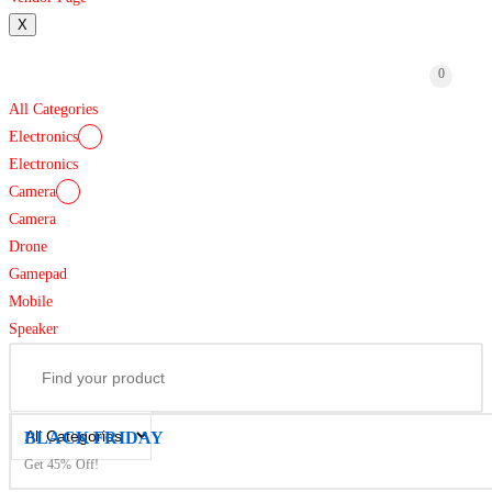
X
0
All Categories
Electronics
Electronics
Camera
Camera
Drone
Gamepad
Mobile
Speaker
BLACK FRIDAY
Get 45% Off!