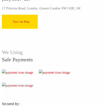
17 Princess Road, London, Greater London NW1 8JR, UK
View On Map
We Using
Safe Payments
Secured by: