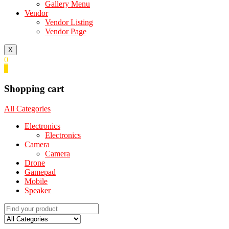
Gallery Menu
Vendor
Vendor Listing
Vendor Page
X
0
0
Shopping cart
All Categories
Electronics
Electronics
Camera
Camera
Drone
Gamepad
Mobile
Speaker