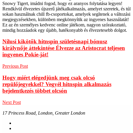
Snowy Tigert, imádni fogod, hogy ez aranyos folytatása legyen!
Rendkívül élvezetes újszerű játékalkalmazás, amelyet szeretek, és túl
sokan használnak chill fb-csoportokat, amelyek segítenek a változási
megjegyzésekben, különben megkönnyítik az ingyenes használatát!
Ez az én személyes kedvenc online játékom, nagyon szórakoztató,
mindig hozzáadok egy újabb, hatékonyabb és élvezetesebb dolgot.
Nílusi kikötők hitnspin születésnapi bónusz
királynője áttekintése Élvezze az Aristocrat teljesen
ingyenes Pokie-ját!
Previous Post
Hogy miért elégedjünk meg csak olcsó
repülőjegyekkel? Vegyél hitnspin alkalmazás
bejelentkezés többet olcsón
Next Post
17 Princess Road, London, Greater London