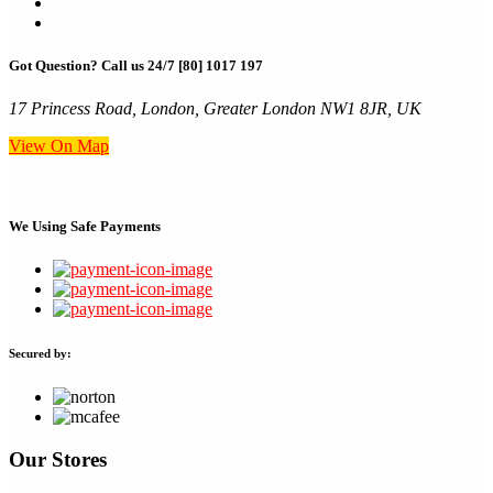
Got Question? Call us 24/7
[80] 1017 197
17 Princess Road, London, Greater London NW1 8JR, UK
View On Map
We Using
Safe Payments
Secured by:
Our Stores