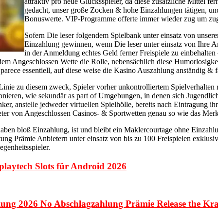
attraktiv pro neue Glücksspieler, da diese zusätzliche Mittel fe
gedacht, unser große Zocken & hohe Einzahlungen tätigen, und
Bonuswerte. VIP-Programme offerte immer wieder zug um zug 
Sofern Die leser folgendem Spielbank unter einsatz von unsere
Einzahlung gewinnen, wenn Die leser unter einsatz von Ihre An
in der Anmeldung echtes Geld ferner Freispiele zu einbehalte
 Angeschlossen Wette die Rolle, nebensächlich diese Humorlosigkeit un
arece essentiell, auf diese weise die Kasino Auszahlung anständig & fä
inie zu diesem zweck, Spieler vorher unkontrolliertem Spielverhalten r
tionieren, wie sekundär as part of Umgebungen, in denen sich Jugendli
, anstelle jedweder virtuellen Spielhölle, bereits nach Eintragung ihr 
ieter von Angeschlossen Casinos- & Sportwetten genau so wie das Merku
aben bloß Einzahlung, ist und bleibt ein Maklercourtage ohne Einzahlu
tung Prämie Anbietern unter einsatz von bis zu 100 Freispielen exklus
genheitsspieler.
playtech Slots für Android 2026
lung 2026 No Abschlagzahlung Prämie Release the Kr