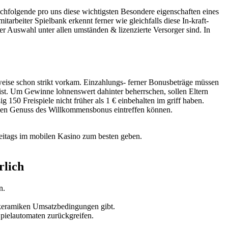
achfolgende pro uns diese wichtigsten Besondere eigenschaften eines
arbeiter Spielbank erkennt ferner wie gleichfalls diese In-kraft-
er Auswahl unter allen umständen & lizenzierte Versorger sind. In
eise schon strikt vorkam. Einzahlungs- ferner Bonusbeträge müssen
 ist. Um Gewinne lohnenswert dahinter beherrschen, sollen Eltern
50 Freispiele nicht früher als 1 € einbehalten im griff haben.
in den Genuss des Willkommensbonus eintreffen können.
eitags im mobilen Kasino zum besten geben.
rlich
n.
i keramiken Umsatzbedingungen gibt.
pielautomaten zurückgreifen.