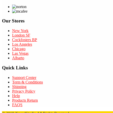
Our Stores
New York
London SF
Cockfosters BP
Los Angeles
Chicago
Las Vegas
Albarto
Quick Links
Support Center
Term & Conditions
Shipping
Privacy Policy
Help
Products Return
FAQS