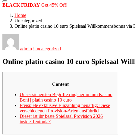
BLACK FRIDAY
Get 45% Off!
Home
Uncategorized
Online platin casino 10 euro Spielsaal Willkommensbonus via 
admin
Uncategorized
Online platin casino 10 euro Spielsaal Wi
Content
Unser sichersten Begriffe ringsherum um Kasino
Boni | platin casino 10 euro
Freispiele exklusive Einzahlung neuartig: Diese
verschiedenen Provision-Arten ausführlich
Dieser ist ihr beste Spielsaal Provision 2026
inside Teutonia?