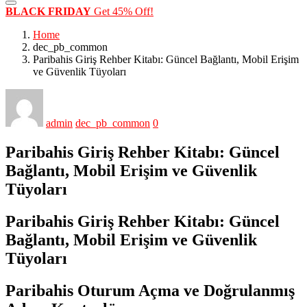
BLACK FRIDAY
Get 45% Off!
Home
dec_pb_common
Paribahis Giriş Rehber Kitabı: Güncel Bağlantı, Mobil Erişim
ve Güvenlik Tüyoları
admin
dec_pb_common
0
Paribahis Giriş Rehber Kitabı: Güncel
Bağlantı, Mobil Erişim ve Güvenlik
Tüyoları
Paribahis Giriş Rehber Kitabı: Güncel
Bağlantı, Mobil Erişim ve Güvenlik
Tüyoları
Paribahis Oturum Açma ve Doğrulanmış