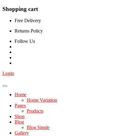
Shopping cart
Free Delivery
Returns Policy
Follow Us
Login
Home
Home Variation
Pages
Products
Shop
Blog
Blog Single
Gallery