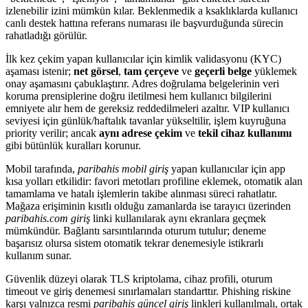
izlenebilir izini mümkün kılar. Beklenmedik a ksaklıklarda kullanıcı
canlı destek hattına referans numarası ile başvurduğunda sürecin
rahatladığı görülür.
İlk kez çekim yapan kullanıcılar için kimlik validasyonu (KYC)
aşaması istenir;
net görsel
,
tam çerçeve
ve
geçerli belge
yüklemek
onay aşamasını çabuklaştırır. Adres doğrulama belgelerinin veri
koruma prensiplerine doğru iletilmesi hem kullanıcı bilgilerini
emniyete alır hem de gereksiz reddedilmeleri azaltır. VIP kullanıcı
seviyesi için günlük/haftalık tavanlar yükseltilir, işlem kuyruğuna
priority verilir; ancak
aynı adrese çekim
ve
tekil cihaz kullanımı
gibi bütünlük kuralları korunur.
Mobil tarafında,
paribahis mobil giriş
yapan kullanıcılar için app
kısa yolları etkilidir: favori metotları profiline eklemek, otomatik alan
tamamlama ve hatalı işlemlerin takibe alınması süreci rahatlatır.
Mağaza erişiminin kısıtlı olduğu zamanlarda ise tarayıcı üzerinden
paribahis.com giriş
linki kullanılarak aynı ekranlara geçmek
mümkündür. Bağlantı sarsıntılarında oturum tutulur; deneme
başarısız olursa sistem otomatik tekrar denemesiyle istikrarlı
kullanım sunar.
Güvenlik düzeyi olarak TLS kriptolama, cihaz profili, oturum
timeout ve giriş denemesi sınırlamaları standarttır. Phishing riskine
karşı yalnızca resmi
paribahis güncel giriş
linkleri kullanılmalı, ortak