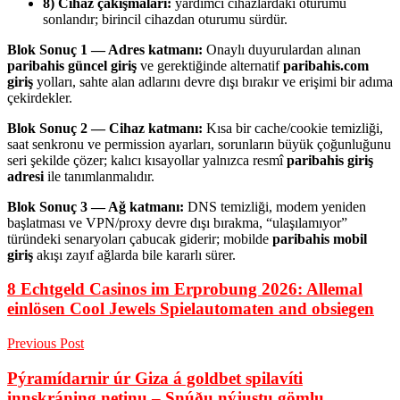
8) Cihaz çakışmaları:
yardımcı cihazlardaki oturumu
sonlandır; birincil cihazdan oturumu sürdür.
Blok Sonuç 1 — Adres katmanı:
Onaylı duyurulardan alınan
paribahis güncel giriş
ve gerektiğinde alternatif
paribahis.com
giriş
yolları, sahte alan adlarını devre dışı bırakır ve erişimi bir adıma
çekirdekler.
Blok Sonuç 2 — Cihaz katmanı:
Kısa bir cache/cookie temizliği,
saat senkronu ve permission ayarları, sorunların büyük çoğunluğunu
seri şekilde çözer; kalıcı kısayollar yalnızca resmî
paribahis giriş
adresi
ile tanımlanmalıdır.
Blok Sonuç 3 — Ağ katmanı:
DNS temizliği, modem yeniden
başlatması ve VPN/proxy devre dışı bırakma, “ulaşılamıyor”
türündeki senaryoları çabucak giderir; mobilde
paribahis mobil
giriş
akışı zayıf ağlarda bile kararlı sürer.
8 Echtgeld Casinos im Erprobung 2026: Allemal
einlösen Cool Jewels Spielautomaten and obsiegen
Previous Post
Pýramídarnir úr Giza á goldbet spilavíti
innskráning netinu – Snúðu nýjustu gömlu