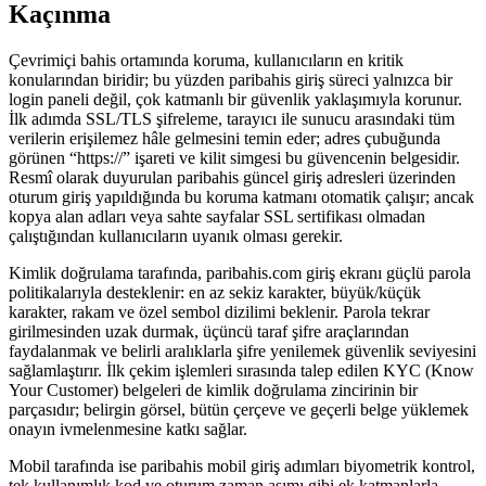
Kaçınma
Çevrimiçi bahis ortamında koruma, kullanıcıların en kritik
konularından biridir; bu yüzden paribahis giriş süreci yalnızca bir
login paneli değil, çok katmanlı bir güvenlik yaklaşımıyla korunur.
İlk adımda SSL/TLS şifreleme, tarayıcı ile sunucu arasındaki tüm
verilerin erişilemez hâle gelmesini temin eder; adres çubuğunda
görünen “https://” işareti ve kilit simgesi bu güvencenin belgesidir.
Resmî olarak duyurulan paribahis güncel giriş adresleri üzerinden
oturum giriş yapıldığında bu koruma katmanı otomatik çalışır; ancak
kopya alan adları veya sahte sayfalar SSL sertifikası olmadan
çalıştığından kullanıcıların uyanık olması gerekir.
Kimlik doğrulama tarafında, paribahis.com giriş ekranı güçlü parola
politikalarıyla desteklenir: en az sekiz karakter, büyük/küçük
karakter, rakam ve özel sembol dizilimi beklenir. Parola tekrar
girilmesinden uzak durmak, üçüncü taraf şifre araçlarından
faydalanmak ve belirli aralıklarla şifre yenilemek güvenlik seviyesini
sağlamlaştırır. İlk çekim işlemleri sırasında talep edilen KYC (Know
Your Customer) belgeleri de kimlik doğrulama zincirinin bir
parçasıdır; belirgin görsel, bütün çerçeve ve geçerli belge yüklemek
onayın ivmelenmesine katkı sağlar.
Mobil tarafında ise paribahis mobil giriş adımları biyometrik kontrol,
tek kullanımlık kod ve oturum zaman aşımı gibi ek katmanlarla