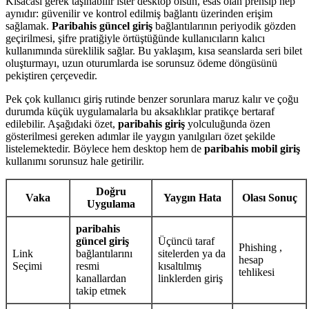
Kısacası gerek taşınabilir ister desktop olsun, esas olan prensip hep
aynıdır: güvenilir ve kontrol edilmiş bağlantı üzerinden erişim
sağlamak.
Paribahis güncel giriş
bağlantılarının periyodik gözden
geçirilmesi, şifre pratiğiyle örtüştüğünde kullanıcıların kalıcı
kullanımında süreklilik sağlar. Bu yaklaşım, kısa seanslarda seri bilet
oluşturmayı, uzun oturumlarda ise sorunsuz ödeme döngüsünü
pekiştiren çerçevedir.
Pek çok kullanıcı giriş rutinde benzer sorunlara maruz kalır ve çoğu
durumda küçük uygulamalarla bu aksaklıklar pratikçe bertaraf
edilebilir. Aşağıdaki özet,
paribahis giriş
yolculuğunda özen
gösterilmesi gereken adımlar ile yaygın yanılgıları özet şekilde
listelemektedir. Böylece hem desktop hem de
paribahis mobil giriş
kullanımı sorunsuz hale getirilir.
Doğru
Vaka
Yaygın Hata
Olası Sonuç
Uygulama
paribahis
güncel giriş
Üçüncü taraf
Phishing ,
Link
bağlantılarını
sitelerden ya da
hesap
Seçimi
resmi
kısaltılmış
tehlikesi
kanallardan
linklerden giriş
takip etmek