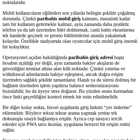
noktalarıdır.
Mobil kullanıcıların eğilimleri son yıllarda belirgin şekilde çoğalmış
durumda. Çünkü
paribahis mobil giriş
katmanı, masaüstü kadar
tam bir kullanım getirmekle kalmaz, aynı zamanda daha pratiktir.
telefon ya da tab üzerinden bilet doldurmak, canlı bahis ekranlarına
tek hamlede geçmek ve promo bildirimlerini anında yakalamak
kolaydır. Özellikle stadyumda olan oyuncular için mobil giriş önemli
bir kolaylıktır.
Operasyonel açıdan bakıldığında
paribahis giriş adresi
başta
hesabın açıldığı yer değil, aynı zamanda bakiye akışların de
güvenliğini teminat altına alan kilit noktadır. Çünkü yatırma ve
withdrawal adımlarında bakiye eşleşmesi, ancak doğru erişim
üzerinden sağlıklı şekilde tamamlanır. Hatalı ya da süresi dolmuş bir
bağlantı üzerinden işlem yapılırsa balance senkronizasyonu
bozulabilir, bu da üyeye stres doğurur. Bu yüzden seans kurmadan
önce linki geçerliliğini kontrol etmek bir rutin edinilmelidir.
Bir diğer kolay nokta, favori aygıtlarda giriş linkini “yer imlerine”
eklemektir. Böylece tekrar tekrar arama yapmak yerine tek
dokunuşla onaylı bağlantıya erişilir. Ayrıca cep tarayıcı tercih
edenler için PWA tarzı ikonlar, uygulama benzeri bir erişim rutini
sağlar.