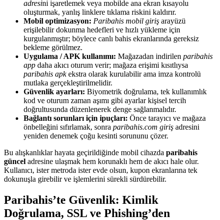
adresi
ni işaretlemek veya mobilde ana ekran kısayolu
oluşturmak, yanlış linklere tıklama riskini kaldırır.
Mobil optimizasyon:
Paribahis mobil giriş
arayüzü
erişilebilir dokunma hedefleri ve hızlı yükleme için
kurgulanmıştır; böylece canlı bahis ekranlarında gereksiz
bekleme görülmez.
Uygulama / APK kullanımı:
Mağazadan indirilen
paribahis
app
daha akıcı oturum verir; mağaza erişimi kısıtlıysa
paribahis apk
ekstra olarak kurulabilir ama imza kontrolü
mutlaka gerçekleştirilmelidir.
Güvenlik ayarları:
Biyometrik doğrulama, tek kullanımlık
kod ve oturum zaman aşımı gibi ayarlar kişisel tercih
doğrultusunda düzenlenerek denge sağlanmalıdır.
Bağlantı sorunları için ipuçları:
Önce tarayıcı ve mağaza
önbelleğini sıfırlamak, sonra
paribahis.com giriş
adresini
yeniden denemek çoğu kesinti sorununu çözer.
Bu alışkanlıklar hayata geçirildiğinde mobil cihazda
paribahis
güncel
adresine ulaşmak hem korunaklı hem de akıcı hale olur.
Kullanıcı, ister metroda ister evde olsun, kupon ekranlarına tek
dokunuşla girebilir ve işlemlerini sürekli sürdürebilir.
Paribahis’te Güvenlik: Kimlik
Doğrulama, SSL ve Phishing’den