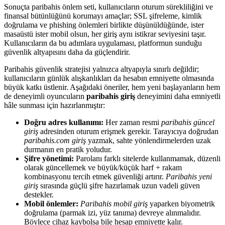
Sonuçta paribahis önlem seti, kullanıcıların oturum sürekliliğini ve
finansal bütünlüğünü korumayı amaçlar; SSL şifreleme, kimlik
doğrulama ve phishing önlemleri birlikte düşünüldüğünde, ister
masaüstü ister mobil olsun, her giriş aynı istikrar seviyesini taşır.
Kullanıcıların da bu adımlara uygulaması, platformun sunduğu
güvenlik altyapısını daha da güçlendirir.
Paribahis güvenlik stratejisi yalnızca altyapıyla sınırlı değildir;
kullanıcıların günlük alışkanlıkları da hesabın emniyette olmasında
büyük katkı üstlenir. Aşağıdaki öneriler, hem yeni başlayanların hem
de deneyimli oyuncuların
paribahis giriş
deneyimini daha emniyetli
hâle sunması için hazırlanmıştır:
Doğru adres kullanımı:
Her zaman resmi
paribahis güncel
giriş
adresinden oturum erişmek gerekir. Tarayıcıya doğrudan
paribahis.com giriş
yazmak, sahte yönlendirmelerden uzak
durmanın en pratik yoludur.
Şifre yönetimi:
Parolanı farklı sitelerde kullanmamak, düzenli
olarak güncellemek ve büyük/küçük harf + rakam
kombinasyonu tercih etmek güvenliği artırır.
Paribahis yeni
giriş
sırasında güçlü şifre hazırlamak uzun vadeli güven
destekler.
Mobil önlemler:
Paribahis mobil giriş
yaparken biyometrik
doğrulama (parmak izi, yüz tanıma) devreye alınmalıdır.
Böylece cihaz kaybolsa bile hesap emniyette kalır.