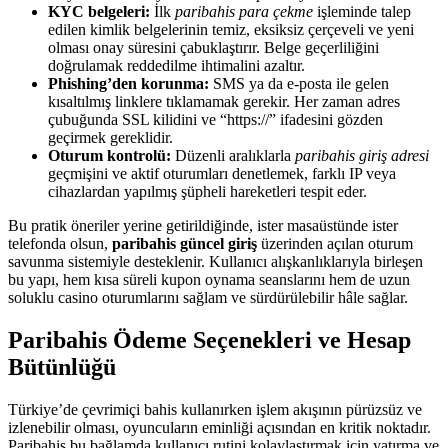
KYC belgeleri:
İlk
paribahis para çekme
işleminde talep
edilen kimlik belgelerinin temiz, eksiksiz çerçeveli ve yeni
olması onay süresini çabuklaştırır. Belge geçerliliğini
doğrulamak reddedilme ihtimalini azaltır.
Phishing’den korunma:
SMS ya da e-posta ile gelen
kısaltılmış linklere tıklamamak gerekir. Her zaman adres
çubuğunda SSL kilidini ve “https://” ifadesini gözden
geçirmek gereklidir.
Oturum kontrolü:
Düzenli aralıklarla
paribahis giriş adresi
geçmişini ve aktif oturumları denetlemek, farklı IP veya
cihazlardan yapılmış şüpheli hareketleri tespit eder.
Bu pratik öneriler yerine getirildiğinde, ister masaüstünde ister
telefonda olsun,
paribahis güncel giriş
üzerinden açılan oturum
savunma sistemiyle desteklenir. Kullanıcı alışkanlıklarıyla birleşen
bu yapı, hem kısa süreli kupon oynama seanslarını hem de uzun
soluklu casino oturumlarını sağlam ve sürdürülebilir hâle sağlar.
Paribahis Ödeme Seçenekleri ve Hesap
Bütünlüğü
Türkiye’de çevrimiçi bahis kullanırken işlem akışının pürüzsüz ve
izlenebilir olması, oyuncuların eminliği açısından en kritik noktadır.
Paribahis bu bağlamda kullanıcı rutini kolaylaştırmak için yatırma ve