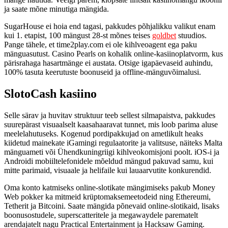
ja saate mõne minutiga mängida.
SugarHouse ei hoia end tagasi, pakkudes põhjalikku valikut enam
kui 1. etapist, 100 mängust 28-st mõnes teises
goldbet
stuudios.
Pange tähele, et time2play.com ei ole kihlveoagent ega paku
mänguasutust. Casino Pearls on kohalik online-kasiinoplatvorm, kus
pärisrahaga hasartmänge ei austata. Otsige igapäevaseid auhindu,
100% tasuta keerutuste boonuseid ja offline-mänguvõimalusi.
SlotoCash kasiino
Selle särav ja huvitav struktuur teeb sellest silmapaistva, pakkudes
suurepärast visuaalselt kaasahaaravat tunnet, mis loob parima aluse
meelelahutuseks. Kogenud pordipakkujad on ametlikult heaks
kiidetud mainekate iGamingi regulaatorite ja valitsuse, näiteks Malta
mänguameti või Ühendkuningriigi kihlveokomisjoni poolt. iOS-i ja
Androidi mobiiltelefonidele mõeldud mängud pakuvad samu, kui
mitte parimaid, visuaale ja helifaile kui lauaarvutite konkurendid.
Oma konto katmiseks online-slotikate mängimiseks pakub Money
Web pokker ka mitmeid krüptomaksemeetodeid ning Ethereumi,
Tetherit ja Bitcoini. Saate mängida põnevaid online-slotikaid, lisaks
boonusostudele, superscatteritele ja megawaydele parematelt
arendajatelt nagu Practical Entertainment ja Hacksaw Gaming.