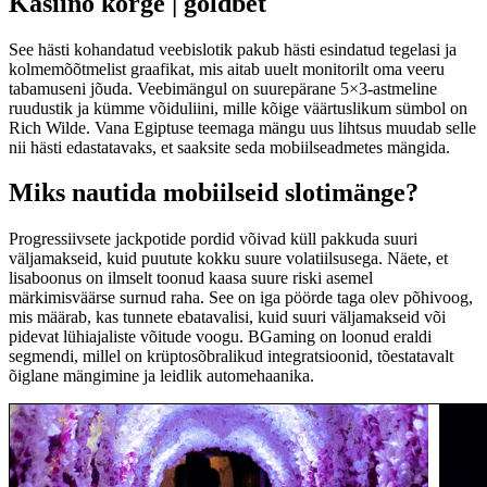
Kasiino kõrge | goldbet
See hästi kohandatud veebislotik pakub hästi esindatud tegelasi ja
kolmemõõtmelist graafikat, mis aitab uuelt monitorilt oma veeru
tabamuseni jõuda. Veebimängul on suurepärane 5×3-astmeline
ruudustik ja kümme võiduliini, mille kõige väärtuslikum sümbol on
Rich Wilde. Vana Egiptuse teemaga mängu uus lihtsus muudab selle
nii hästi edastatavaks, et saaksite seda mobiilseadmetes mängida.
Miks nautida mobiilseid slotimänge?
Progressiivsete jackpotide pordid võivad küll pakkuda suuri
väljamakseid, kuid puutute kokku suure volatiilsusega. Näete, et
lisaboonus on ilmselt toonud kaasa suure riski asemel
märkimisväärse surnud raha. See on iga pöörde taga olev põhivoog,
mis määrab, kas tunnete ebatavalisi, kuid suuri väljamakseid või
pidevat lühiajaliste võitude voogu. BGaming on loonud eraldi
segmendi, millel on krüptosõbralikud integratsioonid, tõestatavalt
õiglane mängimine ja leidlik automehaanika.