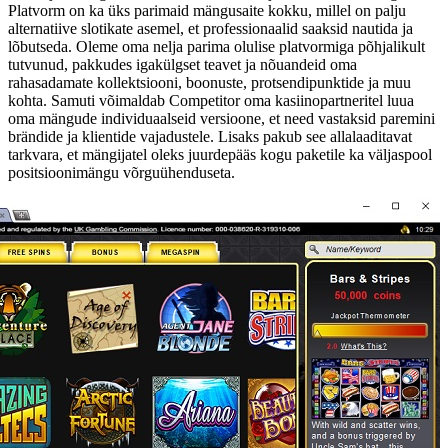
Platvorm on ka üks parimaid mängusaite kokku, millel on palju
alternatiive slotikate asemel, et professionaalid saaksid nautida ja
lõbutseda. Oleme oma nelja parima olulise platvormiga põhjalikult
tutvunud, pakkudes igakülgset teavet ja nõuandeid oma
rahasadamate kollektsiooni, boonuste, protsendipunktide ja muu
kohta. Samuti võimaldab Competitor oma kasiinopartneritel luua
oma mängude individuaalseid versioone, et need vastaksid paremini
brändide ja klientide vajadustele. Lisaks pakub see allalaaditavat
tarkvara, et mängijatel oleks juurdepääs kogu paketile ka väljaspool
positsioonimängu võrguühenduseta.