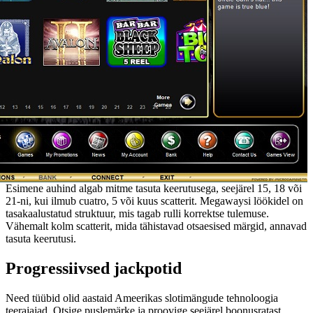
Esimene auhind algab mitme tasuta keerutusega, seejärel 15, 18 või
21-ni, kui ilmub cuatro, 5 või kuus scatterit. Megawaysi löökidel on
tasakaalustatud struktuur, mis tagab rulli korrektse tulemuse.
Vähemalt kolm scatterit, mida tähistavad otsaesised märgid, annavad
tasuta keerutusi.
Progressiivsed jackpotid
Need tüübid olid aastaid Ameerikas slotimängude tehnoloogia
teerajajad. Otsige puslemärke ja proovige seejärel boonusratast