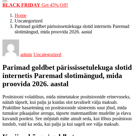
BLACK FRIDAY
Get 45% Off!
Home
Uncategorized
Parimad goldbet pärississetulekuga slotid internetis Paremad
slotimängud, mida proovida 2026. aastal
admin
Uncategorized
Parimad goldbet pärississetulekuga slotid
internetis Paremad slotimängud, mida
proovida 2026. aastal
Positsiooni volatiilsus, mida nimetatakse positsioonide erinevuseks,
näitab täpselt, kui palju ja kuidas slot tavaliselt välja maksab.
Praktiline hasartmäng on positsioonide süsteemis suur jõud, mida
tuntakse pikaajalise arengu, täpsete matemaatiliste mudelite ja elava
kuvandi poolest.
See mõjutab mitte ainult seda, kui lõbus positsioon
tundub, vaid ka seda, kui palju ja kui sageli see välja maksab.