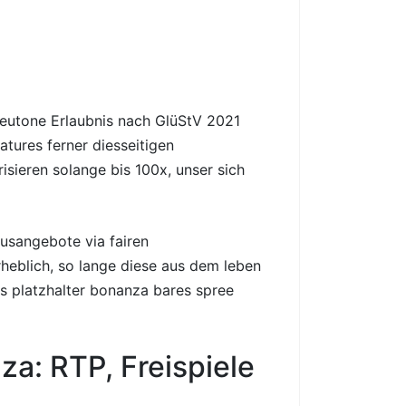
 teutone Erlaubnis nach GlüStV 2021
tures ferner diesseitigen
isieren solange bis 100x, unser sich
onusangebote via fairen
eblich, so lange diese aus dem leben
 platzhalter bonanza bares spree
a: RTP, Freispiele