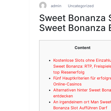
admin
Uncategorized
Sweet Bonanza S
Sweet Bonanza E
Content
Kostenlose Slots ohne Einzahlu
Sweet Bonanza: RTP, Freispiel
top Riesenerfolg
Fünf Hauptkriterien für erfolgr
Online-Casinos
Alternativen hinter Sweet Bon
entdecken
An irgendeinem ort Man Swee
Bonanza Slot Aufführen Darf