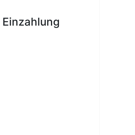
 Einzahlung