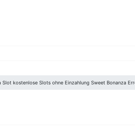
Slot kostenlose Slots ohne Einzahlung Sweet Bonanza Err