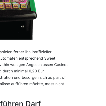
elen ferner ihn inoffizieller
ür Automaten entsprechend Sweet
 within wenigen Angeschlossen Casinos
g durch minimal 0,20 Eur
ration und besorgen sich as part of
nüsse aufführen möchte, mess nicht
führen Darf