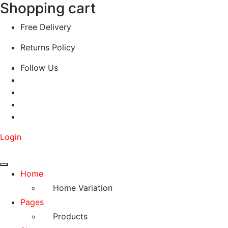
Shopping cart
Free Delivery
Returns Policy
Follow Us
Login
Home
Home Variation
Pages
Products