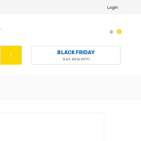
Login
r
0
0
BLACK FRIDAY
Get 45% Off!