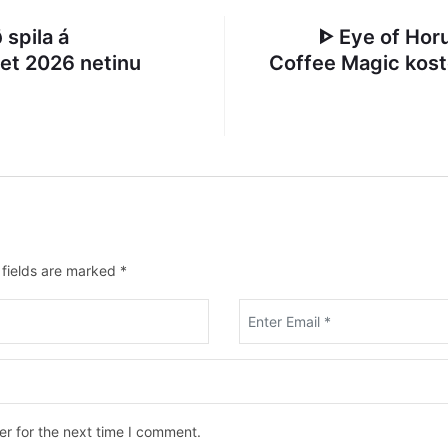
ð spila á
ᐈ Eye of Hor
bet 2026 netinu
Coffee Magic kost
 fields are marked
*
er for the next time I comment.