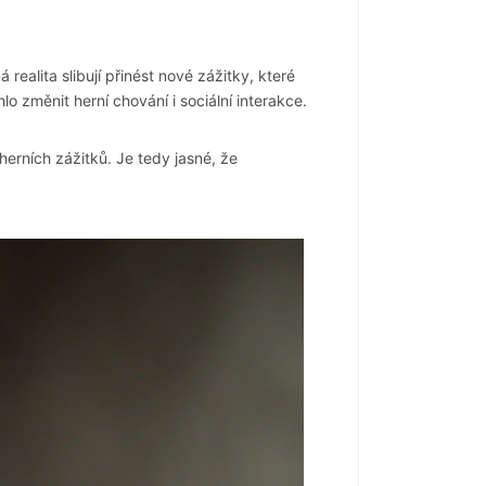
ealita slibují přinést nové zážitky, které
změnit herní chování i sociální interakce.
 herních zážitků. Je tedy jasné, že