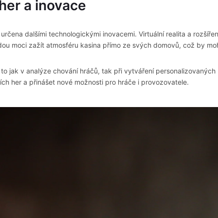
her a inovace
a dalšími technologickými inovacemi. Virtuální realita a rozšířená r
ou moci zažít atmosféru kasina přímo ze svých domovů, což by mohlo 
, a to jak v analýze chování hráčů, tak při vytváření personalizovaných
ch her a přinášet nové možnosti pro hráče i provozovatele.