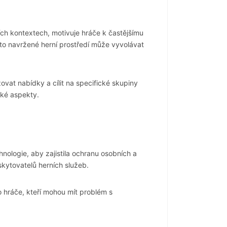
ních kontextech, motivuje hráče k častějšímu
Takto navržené herní prostředí může vyvolávat
ovat nabídky a cílit na specifické skupiny
cké aspekty.
nologie, aby zajistila ochranu osobních a
skytovatelů herních služeb.
o hráče, kteří mohou mít problém s