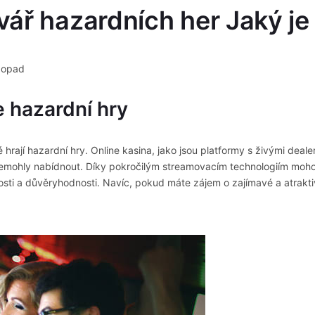
ář hazardních her Jaký je 
 dopad
e hazardní hry
rají hazardní hry. Online kasina, jako jsou platformy s živými deale
rny nemohly nabídnout. Díky pokročilým streamovacím technologiím moh
sti a důvěryhodnosti. Navíc, pokud máte zájem o zajímavé a atraktiv