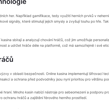
hnologie
rdních her. Například gamifikace, tedy využití herních prvků v neher
ukové signály, které stimulují jejich smysly a zvyšují touhu po hře. 
kasina sbírají a analyzují chování hráčů, což jim umožňuje personaliz
ost a udržet hráče déle na platformě, což má samozřejmě i své eti
ráčů
zvy v oblasti bezpečnosti. Online kasina implementují šifrovací tech
nsakcí a ochrana před podvodníky jsou nyní prioritou pro většinu po
dné hraní. Mnoho kasin nabízí nástroje pro sebeomezení a podporu pr
ro ochranu hráčů a zajištění férového herního prostředí.