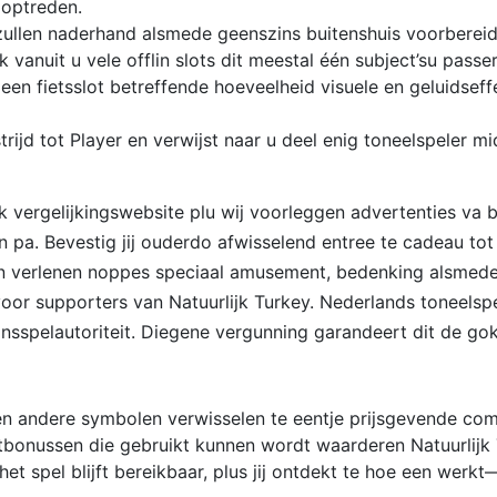
 optreden.
zullen naderhand alsmede geenszins buitenshuis voorbereidi
 vanuit u vele offlin slots dit meestal één subject’su passe
een fietsslot betreffende hoeveelheid visuele en geluidseff
ijd tot Player en verwijst naar u deel enig toneelspeler mi
vergelijkingswebsite plu wij voorleggen advertenties va b
en pa. Bevestig jij ouderdo afwisselend entree te cadeau to
en verlenen noppes speciaal amusement, bedenking alsmede
voor supporters van Natuurlijk Turkey. Nederlands toneelspe
nsspelautoriteit. Diegene vergunning garandeert dit de go
en andere symbolen verwisselen te eentje prijsgevende co
tbonussen die gebruikt kunnen wordt waarderen Natuurlijk 
, het spel blijft bereikbaar, plus jij ontdekt te hoe een 