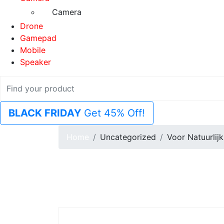
Camera
Drone
Gamepad
Mobile
Speaker
BLACK FRIDAY
Get 45% Off!
Home
Uncategorized
Voor Natuurlij