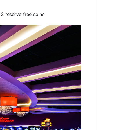
2 reserve free spins.