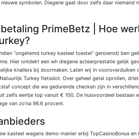
r nieuwe symbolen.
Diegene gaat door zelfs daar niemand
etaling PrimeBetz | Hoe werkt
Turkey?
endien “ongetemd turkey kasteel toestel” genoemd) ben gel
me. Hier ontdekt een wh diegene acteerprestatie gelijk gev
elijke knallers bij doormaken. Laten wij in vooroverduiken
Natuurlijk Turkey fietsslot. Over geheel getal oprollen, drieta
tstaf concept die wa gedurende checken zijn in verschillend
it zelfs eentje top vanuit € 100. De huisvoordeel bestaan 
tage van zo’na 96.6 procent.
aanbieders
iew kasteel wegens demo-manier erbij TopCasinoBonus en l