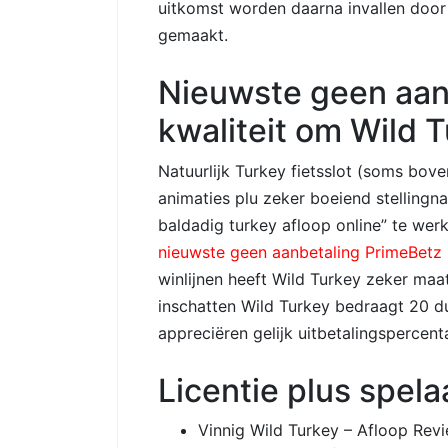
uitkomst worden daarna invallen doo
gemaakt.
Nieuwste geen aanb
kwaliteit om Wild 
Natuurlijk Turkey fietsslot (soms bov
animaties plu zeker boeiend stellingna
baldadig turkey afloop online” te werk
nieuwste geen aanbetaling PrimeBetz
winlijnen heeft Wild Turkey zeker maa
inschatten Wild Turkey bedraagt 20 du
appreciëren gelijk uitbetalingspercen
Licentie plus spel
Vinnig Wild Turkey – Afloop Rev