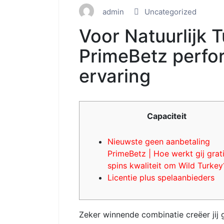
admin
Uncategorized
Voor Natuurlijk 
PrimeBetz perfo
ervaring
Capaciteit
Nieuwste geen aanbetaling
PrimeBetz | Hoe werkt gij grat
spins kwaliteit om Wild Turkey
Licentie plus spelaanbieders
Zeker winnende combinatie creëer jij 