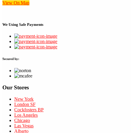
View On Map
We Using
Safe Payments
Secured by:
Our Stores
New York
London SF
Cockfosters BP
Los Angeles
Chicago
Las Vegas
Albarto