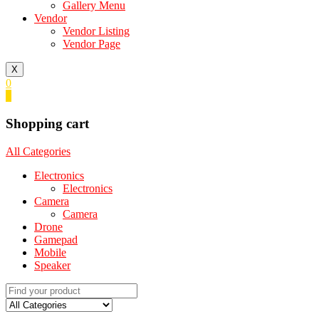
Gallery Menu
Vendor
Vendor Listing
Vendor Page
X
0
0
Shopping cart
All Categories
Electronics
Electronics
Camera
Camera
Drone
Gamepad
Mobile
Speaker