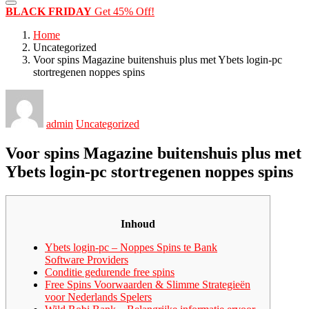
BLACK FRIDAY
Get 45% Off!
Home
Uncategorized
Voor spins Magazine buitenshuis plus met Ybets login-pc
stortregenen noppes spins
admin
Uncategorized
Voor spins Magazine buitenshuis plus met
Ybets login-pc stortregenen noppes spins
Inhoud
Ybets login-pc – Noppes Spins te Bank
Software Providers
Conditie gedurende free spins
Free Spins Voorwaarden & Slimme Strategieën
voor Nederlands Spelers