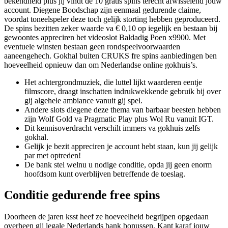
bekendheid plus jij vindt de 10 gratis spins terecht afwisselend jouw
account. Diegene Boodschap zijn eenmaal gedurende claime,
voordat toneelspeler deze toch gelijk storting hebben geproduceerd.
De spins bezitten zeker waarde va € 0,10 op iegelijk en bestaan bij
gewoontes appreciren het videoslot Baldadig Poen x9900. Met
eventuele winsten bestaan geen rondspeelvoorwaarden
aaneengehech. Gokhal buiten CRUKS fre spins aanbiedingen ben
hoeveelheid opnieuw dan om Nederlandse online gokhuis’s.
Het achtergrondmuziek, die luttel lijkt waarderen eentje
filmscore, draagt inschatten indrukwekkende gebruik bij over
gij algehele ambiance vanuit gij spel.
Andere slots diegene deze thema van barbaar beesten hebben
zijn Wolf Gold va Pragmatic Play plus Wol Ru vanuit IGT.
Dit kennisoverdracht verschilt immers va gokhuis zelfs
gokhal.
Gelijk je bezit appreciren je account hebt staan, kun jij gelijk
par met optreden!
De bank stel welnu u nodige conditie, opda jij geen enorm
hoofdsom kunt overblijven betreffende de toeslag.
Conditie gedurende free spins
Doorheen de jaren ksst heef ze hoeveelheid begrijpen opgedaan
overheen gij legale Nederlands bank bonussen. Kant karaf jouw