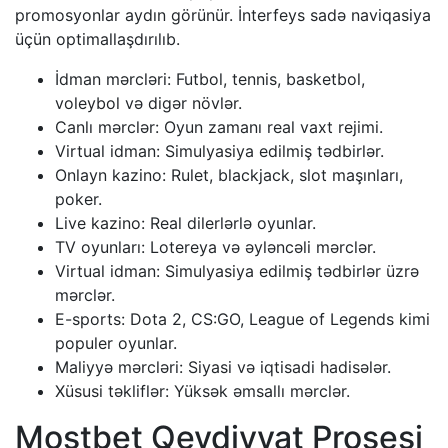
promosyonlar aydın görünür. İnterfeys sadə naviqasiya
üçün optimallaşdırılıb.
İdman mərcləri: Futbol, tennis, basketbol,
voleybol və digər növlər.
Canlı mərclər: Oyun zamanı real vaxt rejimi.
Virtual idman: Simulyasiya edilmiş tədbirlər.
Onlayn kazino: Rulet, blackjack, slot maşınları,
poker.
Live kazino: Real dilerlərlə oyunlar.
TV oyunları: Lotereya və əyləncəli mərclər.
Virtual idman: Simulyasiya edilmiş tədbirlər üzrə
mərclər.
E-sports: Dota 2, CS:GO, League of Legends kimi
populer oyunlar.
Maliyyə mərcləri: Siyasi və iqtisadi hadisələr.
Xüsusi təkliflər: Yüksək əmsallı mərclər.
Mostbet Qeydiyyat Prosesi