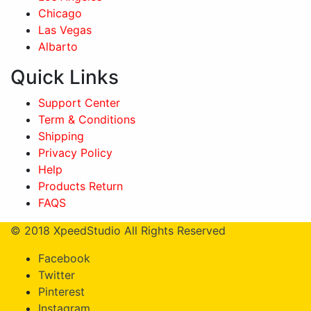
Chicago
Las Vegas
Albarto
Quick Links
Support Center
Term & Conditions
Shipping
Privacy Policy
Help
Products Return
FAQS
© 2018
XpeedStudio
All Rights Reserved
Facebook
Twitter
Pinterest
Instagram