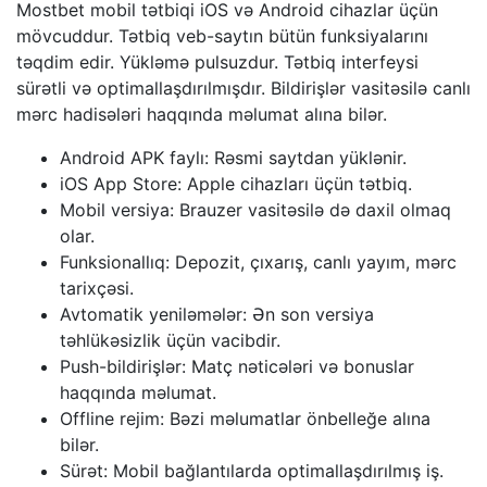
Mostbet mobil tətbiqi iOS və Android cihazlar üçün
mövcuddur. Tətbiq veb-saytın bütün funksiyalarını
təqdim edir. Yükləmə pulsuzdur. Tətbiq interfeysi
sürətli və optimallaşdırılmışdır. Bildirişlər vasitəsilə canlı
mərc hadisələri haqqında məlumat alına bilər.
Android APK faylı: Rəsmi saytdan yüklənir.
iOS App Store: Apple cihazları üçün tətbiq.
Mobil versiya: Brauzer vasitəsilə də daxil olmaq
olar.
Funksionallıq: Depozit, çıxarış, canlı yayım, mərc
tarixçəsi.
Avtomatik yeniləmələr: Ən son versiya
təhlükəsizlik üçün vacibdir.
Push-bildirişlər: Matç nəticələri və bonuslar
haqqında məlumat.
Offline rejim: Bəzi məlumatlar önbelleğe alına
bilər.
Sürət: Mobil bağlantılarda optimallaşdırılmış iş.