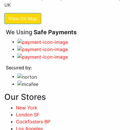
UK
View On Map
We Using
Safe Payments
Secured by:
Our Stores
New York
London SF
Cockfosters BP
Los Angeles