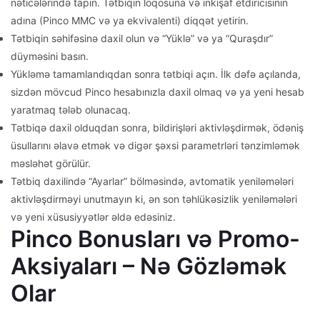
nəticələrində tapın. Tətbiqin loqosuna və inkişaf etdiricisinin
adına (Pinco MMC və ya ekvivalenti) diqqət yetirin.
Tətbiqin səhifəsinə daxil olun və “Yüklə” və ya “Quraşdır”
düyməsini basın.
Yükləmə tamamlandıqdan sonra tətbiqi açın. İlk dəfə açılanda,
sizdən mövcud Pinco hesabınızla daxil olmaq və ya yeni hesab
yaratmaq tələb olunacaq.
Tətbiqə daxil olduqdan sonra, bildirişləri aktivləşdirmək, ödəniş
üsullarını əlavə etmək və digər şəxsi parametrləri tənzimləmək
məsləhət görülür.
Tətbiq daxilində “Ayarlar” bölməsində, avtomatik yeniləmələri
aktivləşdirməyi unutmayın ki, ən son təhlükəsizlik yeniləmələri
və yeni xüsusiyyətlər əldə edəsiniz.
Pinco Bonusları və Promo-
Aksiyaları – Nə Gözləmək
Olar