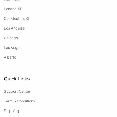
London SF
Cockfosters BP
Los Angeles
Chicago
Las Vegas
Albarto
Quick Links
Support Center
Term & Conditions
Shipping