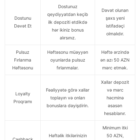
Dostunuz
Dəvət olunan
qeydiyyatdan keçib
Dostunu
şəxs yeni
ilk depoziti etdikdə
Dəvət Et
istifadəçi
hər ikiniz bonus
olmalıdır.
alırsınız.
Pulsuz
Həftəsonu müəyyən
Həftə ərzində
Fırlanma
oyunlarda pulsuz
ən azı 50 AZN
Həftəsonu
fırlanmalar.
mərc etmək.
Xallar depozit
Fəaliyyətə görə xallar
və mərc
Loyalty
toplayın və onları
həcminə
Proqramı
bonuslara dəyişdirin.
əsasən
hesablanır.
Minimum itki
Həftəlik itkilərinizin
50 AZN,
Cashback