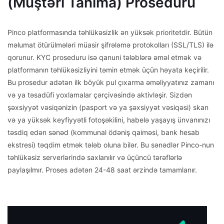
(Müştəri Tanıma) Proseduru
Pinco platformasında təhlükəsizlik ən yüksək prioritetdir. Bütün
məlumat ötürülmələri müasir şifrələmə protokolları (SSL/TLS) ilə
qorunur. KYC proseduru isə qanuni tələblərə əməl etmək və
platformanın təhlükəsizliyini təmin etmək üçün həyata keçirilir.
Bu prosedur adətən ilk böyük pul çıxarma əməliyyatınız zamanı
və ya təsadüfi yoxlamalar çərçivəsində aktivləşir. Sizdən
şəxsiyyət vəsiqənizin (pasport və ya şəxsiyyət vəsiqəsi) skan
və ya yüksək keyfiyyətli fotoşəkilini, habelə yaşayış ünvanınızı
təsdiq edən sənəd (kommunal ödəniş qaiməsi, bank hesab
ekstresi) təqdim etmək tələb oluna bilər. Bu sənədlər Pinco-nun
təhlükəsiz serverlərində saxlanılır və üçüncü tərəflərlə
paylaşılmır. Proses adətən 24-48 saat ərzində tamamlanır.