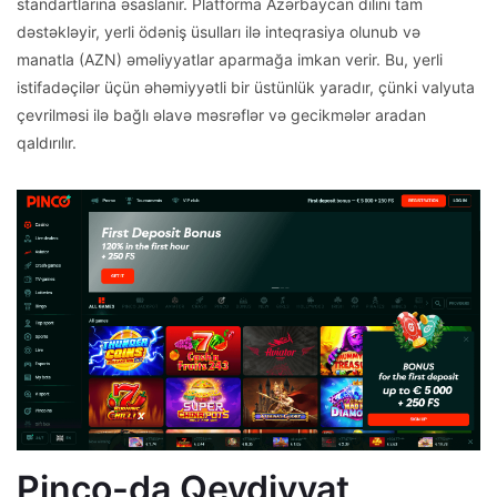
standartlarına əsaslanır. Platforma Azərbaycan dilini tam
dəstəkləyir, yerli ödəniş üsulları ilə inteqrasiya olunub və
manatla (AZN) əməliyyatlar aparmağa imkan verir. Bu, yerli
istifadəçilər üçün əhəmiyyətli bir üstünlük yaradır, çünki valyuta
çevrilməsi ilə bağlı əlavə məsrəflər və gecikmələr aradan
qaldırılır.
Pinco-da Qeydiyyat