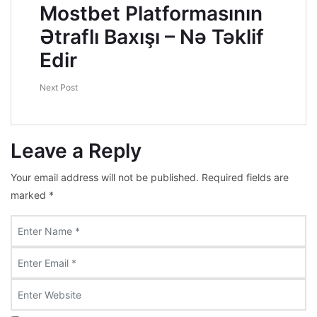
Mostbet Platformasının
Ətraflı Baxışı – Nə Təklif
Edir
Next Post
Leave a Reply
Your email address will not be published.
Required fields are
marked
*