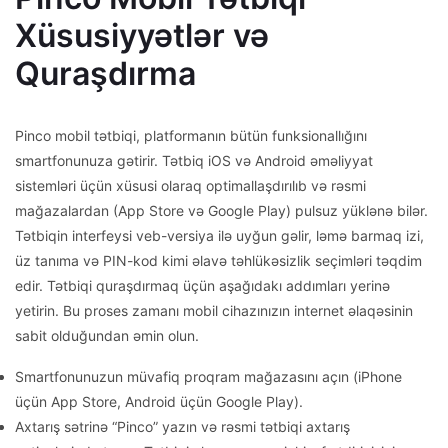
Xüsusiyyətlər və
Quraşdırma
Pinco mobil tətbiqi, platformanın bütün funksionallığını
smartfonunuza gətirir. Tətbiq iOS və Android əməliyyat
sistemləri üçün xüsusi olaraq optimallaşdırılıb və rəsmi
mağazalardan (App Store və Google Play) pulsuz yüklənə bilər.
Tətbiqin interfeysi veb-versiya ilə uyğun gəlir, ləmə barmaq izi,
üz tanıma və PIN-kod kimi əlavə təhlükəsizlik seçimləri təqdim
edir. Tətbiqi quraşdırmaq üçün aşağıdakı addımları yerinə
yetirin. Bu proses zamanı mobil cihazınızın internet əlaqəsinin
sabit olduğundan əmin olun.
Smartfonunuzun müvafiq proqram mağazasını açın (iPhone
üçün App Store, Android üçün Google Play).
Axtarış sətrinə “Pinco” yazın və rəsmi tətbiqi axtarış