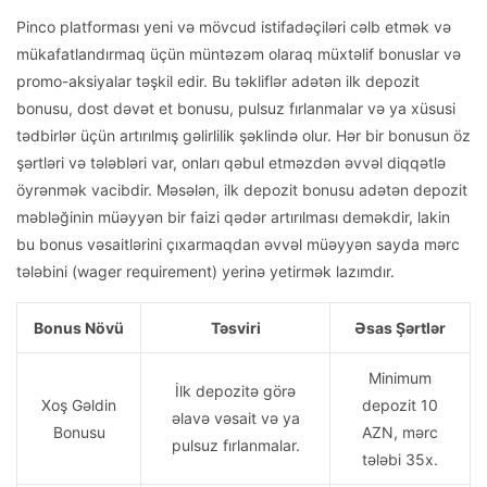
Pinco platforması yeni və mövcud istifadəçiləri cəlb etmək və
mükafatlandırmaq üçün müntəzəm olaraq müxtəlif bonuslar və
promo-aksiyalar təşkil edir. Bu təkliflər adətən ilk depozit
bonusu, dost dəvət et bonusu, pulsuz fırlanmalar və ya xüsusi
tədbirlər üçün artırılmış gəlirlilik şəklində olur. Hər bir bonusun öz
şərtləri və tələbləri var, onları qəbul etməzdən əvvəl diqqətlə
öyrənmək vacibdir. Məsələn, ilk depozit bonusu adətən depozit
məbləğinin müəyyən bir faizi qədər artırılması deməkdir, lakin
bu bonus vəsaitlərini çıxarmaqdan əvvəl müəyyən sayda mərc
tələbini (wager requirement) yerinə yetirmək lazımdır.
Bonus Növü
Təsviri
Əsas Şərtlər
Minimum
İlk depozitə görə
Xoş Gəldin
depozit 10
əlavə vəsait və ya
Bonusu
AZN, mərc
pulsuz fırlanmalar.
tələbi 35x.